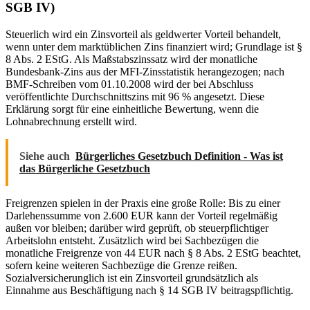
SGB IV)
Steuerlich wird ein Zinsvorteil als geldwerter Vorteil behandelt,
wenn unter dem marktüblichen Zins finanziert wird; Grundlage ist §
8 Abs. 2 EStG. Als Maßstabszinssatz wird der monatliche
Bundesbank-Zins aus der MFI-Zinsstatistik herangezogen; nach
BMF-Schreiben vom 01.10.2008 wird der bei Abschluss
veröffentlichte Durchschnittszins mit 96 % angesetzt. Diese
Erklärung sorgt für eine einheitliche Bewertung, wenn die
Lohnabrechnung erstellt wird.
Siehe auch
Bürgerliches Gesetzbuch Definition - Was ist
das Bürgerliche Gesetzbuch
Freigrenzen spielen in der Praxis eine große Rolle: Bis zu einer
Darlehenssumme von 2.600 EUR kann der Vorteil regelmäßig
außen vor bleiben; darüber wird geprüft, ob steuerpflichtiger
Arbeitslohn entsteht. Zusätzlich wird bei Sachbezügen die
monatliche Freigrenze von 44 EUR nach § 8 Abs. 2 EStG beachtet,
sofern keine weiteren Sachbezüge die Grenze reißen.
Sozialversicherunglich ist ein Zinsvorteil grundsätzlich als
Einnahme aus Beschäftigung nach § 14 SGB IV beitragspflichtig.