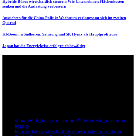
Hybride Büros wirtschaftlich steuern: Wie Unternehmen Flächenkosten
senken und die Auslastung verbessern
Aussichten für die China-Politik: Wachstum verlangsamt sich im zweiten
Quartal
KI-Boom in Südkorea: Samsung und SK Hynix als Hauptprofiteure
Japan hat die Energiekrise erfolgreich bewältigt
Über uns
dapd.de ist ein unabhängiges Wirtschafts- und Finanzportal mit dem
Anspruch, wirtschaftliche Entwicklungen verständlich,
einzuordnend und relevant abzubilden. Unser Fokus liegt auf
aktuellen Nachrichten, fundierten Analysen und belastbarem
Hintergrundwissen rund um Wirtschaft, Märkte, Unternehmen und
Finanzthemen.
Neu bei Dapd.de
Schneller, digitaler, transparenter? Der Aufstieg der Online-
Kredite
Hybride Büros wirtschaftlich steuern: Wie Unternehmen