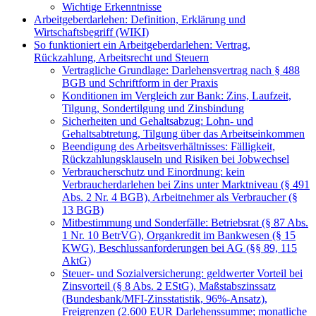
Wichtige Erkenntnisse
Arbeitgeberdarlehen: Definition, Erklärung und
Wirtschaftsbegriff (WIKI)
So funktioniert ein Arbeitgeberdarlehen: Vertrag,
Rückzahlung, Arbeitsrecht und Steuern
Vertragliche Grundlage: Darlehensvertrag nach § 488
BGB und Schriftform in der Praxis
Konditionen im Vergleich zur Bank: Zins, Laufzeit,
Tilgung, Sondertilgung und Zinsbindung
Sicherheiten und Gehaltsabzug: Lohn- und
Gehaltsabtretung, Tilgung über das Arbeitseinkommen
Beendigung des Arbeitsverhältnisses: Fälligkeit,
Rückzahlungsklauseln und Risiken bei Jobwechsel
Verbraucherschutz und Einordnung: kein
Verbraucherdarlehen bei Zins unter Marktniveau (§ 491
Abs. 2 Nr. 4 BGB), Arbeitnehmer als Verbraucher (§
13 BGB)
Mitbestimmung und Sonderfälle: Betriebsrat (§ 87 Abs.
1 Nr. 10 BetrVG), Organkredit im Bankwesen (§ 15
KWG), Beschlussanforderungen bei AG (§§ 89, 115
AktG)
Steuer- und Sozialversicherung: geldwerter Vorteil bei
Zinsvorteil (§ 8 Abs. 2 EStG), Maßstabszinssatz
(Bundesbank/MFI-Zinsstatistik, 96%-Ansatz),
Freigrenzen (2.600 EUR Darlehenssumme; monatliche