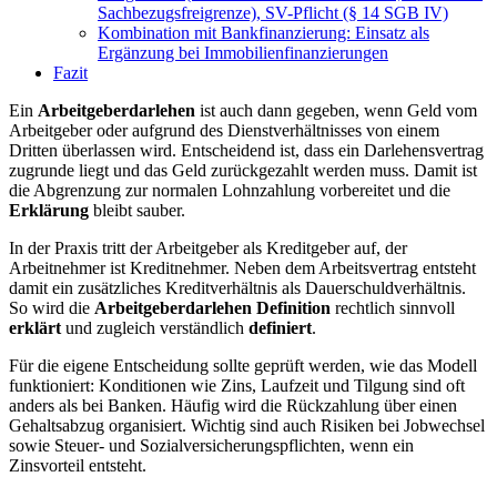
Sachbezugsfreigrenze), SV-Pflicht (§ 14 SGB IV)
Kombination mit Bankfinanzierung: Einsatz als
Ergänzung bei Immobilienfinanzierungen
Fazit
Ein
Arbeitgeberdarlehen
ist auch dann gegeben, wenn Geld vom
Arbeitgeber oder aufgrund des Dienstverhältnisses von einem
Dritten überlassen wird. Entscheidend ist, dass ein Darlehensvertrag
zugrunde liegt und das Geld zurückgezahlt werden muss. Damit ist
die Abgrenzung zur normalen Lohnzahlung vorbereitet und die
Erklärung
bleibt sauber.
In der Praxis tritt der Arbeitgeber als Kreditgeber auf, der
Arbeitnehmer ist Kreditnehmer. Neben dem Arbeitsvertrag entsteht
damit ein zusätzliches Kreditverhältnis als Dauerschuldverhältnis.
So wird die
Arbeitgeberdarlehen
Definition
rechtlich sinnvoll
erklärt
und zugleich verständlich
definiert
.
Für die eigene Entscheidung sollte geprüft werden, wie das Modell
funktioniert: Konditionen wie Zins, Laufzeit und Tilgung sind oft
anders als bei Banken. Häufig wird die Rückzahlung über einen
Gehaltsabzug organisiert. Wichtig sind auch Risiken bei Jobwechsel
sowie Steuer- und Sozialversicherungspflichten, wenn ein
Zinsvorteil entsteht.