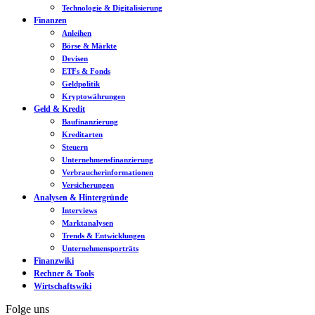
Technologie & Digitalisierung
Finanzen
Anleihen
Börse & Märkte
Devisen
ETFs & Fonds
Geldpolitik
Kryptowährungen
Geld & Kredit
Baufinanzierung
Kreditarten
Steuern
Unternehmensfinanzierung
Verbraucherinformationen
Versicherungen
Analysen & Hintergründe
Interviews
Marktanalysen
Trends & Entwicklungen
Unternehmensporträts
Finanzwiki
Rechner & Tools
Wirtschaftswiki
Folge uns