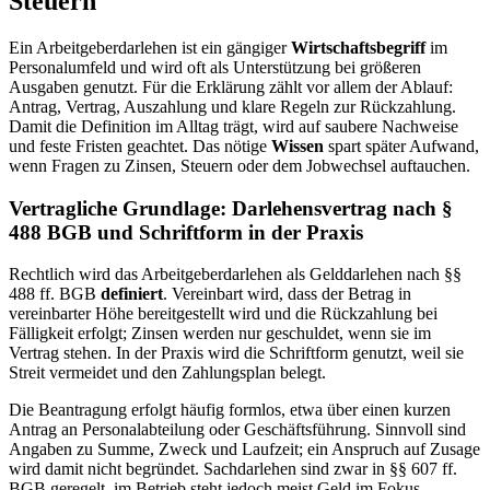
Steuern
Ein Arbeitgeberdarlehen ist ein gängiger
Wirtschaftsbegriff
im
Personalumfeld und wird oft als Unterstützung bei größeren
Ausgaben genutzt. Für die Erklärung zählt vor allem der Ablauf:
Antrag, Vertrag, Auszahlung und klare Regeln zur Rückzahlung.
Damit die Definition im Alltag trägt, wird auf saubere Nachweise
und feste Fristen geachtet. Das nötige
Wissen
spart später Aufwand,
wenn Fragen zu Zinsen, Steuern oder dem Jobwechsel auftauchen.
Vertragliche Grundlage: Darlehensvertrag nach §
488 BGB und Schriftform in der Praxis
Rechtlich wird das Arbeitgeberdarlehen als Gelddarlehen nach §§
488 ff. BGB
definiert
. Vereinbart wird, dass der Betrag in
vereinbarter Höhe bereitgestellt wird und die Rückzahlung bei
Fälligkeit erfolgt; Zinsen werden nur geschuldet, wenn sie im
Vertrag stehen. In der Praxis wird die Schriftform genutzt, weil sie
Streit vermeidet und den Zahlungsplan belegt.
Die Beantragung erfolgt häufig formlos, etwa über einen kurzen
Antrag an Personalabteilung oder Geschäftsführung. Sinnvoll sind
Angaben zu Summe, Zweck und Laufzeit; ein Anspruch auf Zusage
wird damit nicht begründet. Sachdarlehen sind zwar in §§ 607 ff.
BGB geregelt, im Betrieb steht jedoch meist Geld im Fokus.