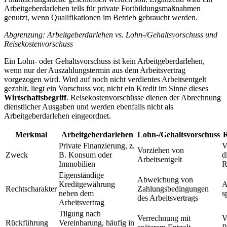
Arbeitgeberdarlehen teils für private Fortbildungsmaßnahmen
genutzt, wenn Qualifikationen im Betrieb gebraucht werden.
Abgrenzung: Arbeitgeberdarlehen vs. Lohn-/Gehaltsvorschuss und
Reisekostenvorschuss
Ein Lohn- oder Gehaltsvorschuss ist kein Arbeitgeberdarlehen,
wenn nur der Auszahlungstermin aus dem Arbeitsvertrag
vorgezogen wird. Wird auf noch nicht verdientes Arbeitsentgelt
gezahlt, liegt ein Vorschuss vor, nicht ein Kredit im Sinne dieses
Wirtschaftsbegriff
. Reisekostenvorschüsse dienen der Abrechnung
dienstlicher Ausgaben und werden ebenfalls nicht als
Arbeitgeberdarlehen eingeordnet.
Merkmal
Arbeitgeberdarlehen
Lohn-/Gehaltsvorschuss
R
Private Finanzierung, z.
V
Vorziehen von
Zweck
B. Konsum oder
d
Arbeitsentgelt
Immobilien
R
Eigenständige
Abweichung von
Kreditgewährung
A
Rechtscharakter
Zahlungsbedingungen
neben dem
s
des Arbeitsvertrags
Arbeitsvertrag
Tilgung nach
Verrechnung mit
V
Rückführung
Vereinbarung, häufig in