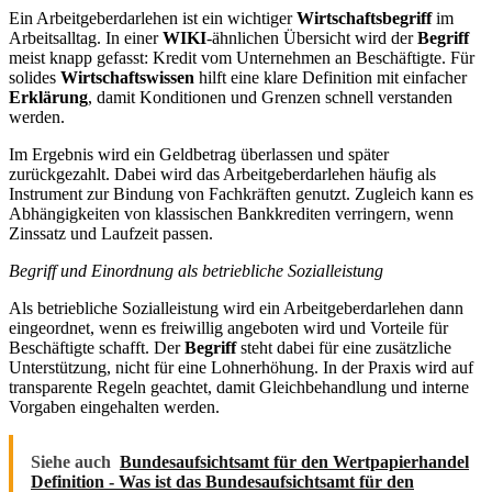
Ein Arbeitgeberdarlehen ist ein wichtiger
Wirtschaftsbegriff
im
Arbeitsalltag. In einer
WIKI
-ähnlichen Übersicht wird der
Begriff
meist knapp gefasst: Kredit vom Unternehmen an Beschäftigte. Für
solides
Wirtschaftswissen
hilft eine klare Definition mit einfacher
Erklärung
, damit Konditionen und Grenzen schnell verstanden
werden.
Im Ergebnis wird ein Geldbetrag überlassen und später
zurückgezahlt. Dabei wird das Arbeitgeberdarlehen häufig als
Instrument zur Bindung von Fachkräften genutzt. Zugleich kann es
Abhängigkeiten von klassischen Bankkrediten verringern, wenn
Zinssatz und Laufzeit passen.
Begriff und Einordnung als betriebliche Sozialleistung
Als betriebliche Sozialleistung wird ein Arbeitgeberdarlehen dann
eingeordnet, wenn es freiwillig angeboten wird und Vorteile für
Beschäftigte schafft. Der
Begriff
steht dabei für eine zusätzliche
Unterstützung, nicht für eine Lohnerhöhung. In der Praxis wird auf
transparente Regeln geachtet, damit Gleichbehandlung und interne
Vorgaben eingehalten werden.
Siehe auch
Bundesaufsichtsamt für den Wertpapierhandel
Definition - Was ist das Bundesaufsichtsamt für den