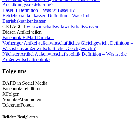
Ausbildungsversicherung?
Basel II Definition – Was ist Basel II?
Betriebskrankenkassen Definition – Was sind
Betriebskrankenkassen
GETAGGT:
wiki
wirtschaftswiki
wirtschaftswissen
Diesen Artikel teilen
Facebook
E-Mail
Drucken
Vorheriger Artikel
außenwirtschaftliches Gleichgewicht Definition –
Was ist das außenwirtschaftliche Gleichgewicht?
Nächster Artikel
Außenwirtschaftspolitik Definition – Was ist die
Außenwirtschaftspolitik?
Folge uns
DAPD in Social Media
Facebook
Gefällt mir
X
Folgen
Youtube
Abonnieren
Telegram
Folgen
Beliebte Neuigkeiten