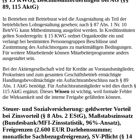
89, 115 AktG)
In Betrieben mit Betriebsrat wird die Ausgestaltung als Teil der
betrieblichen Lohngestaltung gesehen; nach § 87 Abs. 1 Nr. 10
BetrVG kann Mitbestimmung ausgelöst werden. In Kreditinstituten
gelten Sonderregeln: § 15 KWG ordnet Organkredite ein und
verlangt bei bestimmten Personengruppen Beschlüsse und
Zustimmung des Aufsichtsorgans zu marktmäßigen Bedingungen.
Für weitere Mitarbeitende können Mitarbeiterprogramme anders
ausgestaltet sein.
Bei der Aktiengesellschaft wird für Kredite an Vorstandsmitglieder,
Prokuristen und zum gesamten Geschäftsbetrieb ermächtigte
Handlungsbevollmächtigte ein Aufsichtsratsbeschluss nach § 89
Abs. 1 AktG benötigt. Für Aufsichtsratsmitglieder wird dies durch §
115 AktG ergänzt. Dieses
Wissen
ist wichtig, weil formale Fehler
die Wirksamkeit und die interne Freigabe gefährden können.
Steuer- und Sozialversicherung: geldwerter Vorteil
bei Zinsvorteil (§ 8 Abs. 2 EStG), Maßstabszinssatz
(Bundesbank/MFI-Zinsstatistik, 96%-Ansatz),
Freigrenzen (2.600 EUR Darlehenssumme;
monatliche Sachbezugsfreigrenze), SV-Pflicht (§ 14