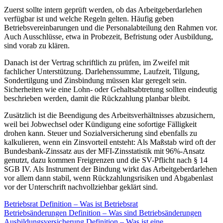
Zuerst sollte intern geprüft werden, ob das Arbeitgeberdarlehen
verfügbar ist und welche Regeln gelten. Häufig geben
Betriebsvereinbarungen und die Personalabteilung den Rahmen vor.
Auch Ausschlüsse, etwa in Probezeit, Befristung oder Ausbildung,
sind vorab zu klären.
Danach ist der Vertrag schriftlich zu prüfen, im Zweifel mit
fachlicher Unterstützung. Darlehenssumme, Laufzeit, Tilgung,
Sondertilgung und Zinsbindung müssen klar geregelt sein.
Sicherheiten wie eine Lohn- oder Gehaltsabtretung sollten eindeutig
beschrieben werden, damit die Rückzahlung planbar bleibt.
Zusätzlich ist die Beendigung des Arbeitsverhältnisses abzusichern,
weil bei Jobwechsel oder Kündigung eine sofortige Fälligkeit
drohen kann. Steuer und Sozialversicherung sind ebenfalls zu
kalkulieren, wenn ein Zinsvorteil entsteht: Als Maßstab wird oft der
Bundesbank-Zinssatz aus der MFI-Zinsstatistik mit 96%-Ansatz
genutzt, dazu kommen Freigrenzen und die SV-Pflicht nach § 14
SGB IV. Als Instrument der Bindung wirkt das Arbeitgeberdarlehen
vor allem dann stabil, wenn Rückzahlungsrisiken und Abgabenlast
vor der Unterschrift nachvollziehbar geklärt sind.
Betriebsrat Definition – Was ist Betriebsrat
Betriebsänderungen Definition – Was sind Betriebsänderungen
Ausbildungsversicherung Definition – Was ist eine