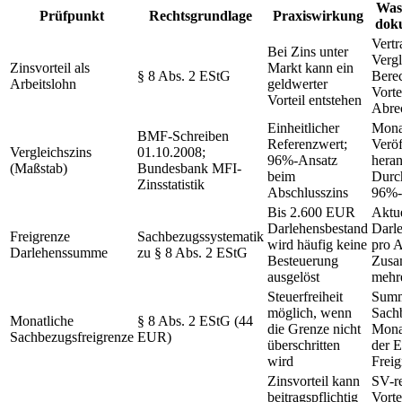
Was
Prüfpunkt
Rechtsgrundlage
Praxiswirkung
doku
Vertr
Bei Zins unter
Vergl
Zinsvorteil als
Markt kann ein
§ 8 Abs. 2 EStG
Bere
Arbeitslohn
geldwerter
Vorte
Vorteil entstehen
Abre
Einheitlicher
Mona
BMF-Schreiben
Referenzwert;
Veröf
Vergleichszins
01.10.2008;
96%-Ansatz
hera
(Maßstab)
Bundesbank MFI-
beim
Durch
Zinsstatistik
Abschlusszins
96%-
Bis 2.600 EUR
Aktue
Darlehensbestand
Darl
Freigrenze
Sachbezugssystematik
wird häufig keine
pro A
Darlehenssumme
zu § 8 Abs. 2 EStG
Besteuerung
Zusa
ausgelöst
mehr
Steuerfreiheit
Summ
möglich, wenn
Sach
Monatliche
§ 8 Abs. 2 EStG (44
die Grenze nicht
Mona
Sachbezugsfreigrenze
EUR)
überschritten
der E
wird
Freig
Zinsvorteil kann
SV-re
beitragspflichtig
Vorte