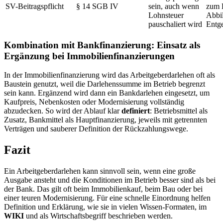
SV-Beitragspflicht
§ 14 SGB IV
sein, auch wenn
zum 
Lohnsteuer
Abbil
pauschaliert wird
Entg
Kombination mit Bankfinanzierung: Einsatz als
Ergänzung bei Immobilienfinanzierungen
In der Immobilienfinanzierung wird das Arbeitgeberdarlehen oft als
Baustein genutzt, weil die Darlehenssumme im Betrieb begrenzt
sein kann. Ergänzend wird dann ein Bankdarlehen eingesetzt, um
Kaufpreis, Nebenkosten oder Modernisierung vollständig
abzudecken. So wird der Ablauf klar
definiert
: Betriebsmittel als
Zusatz, Bankmittel als Hauptfinanzierung, jeweils mit getrennten
Verträgen und sauberer Definition der Rückzahlungswege.
Fazit
Ein Arbeitgeberdarlehen kann sinnvoll sein, wenn eine große
Ausgabe ansteht und die Konditionen im Betrieb besser sind als bei
der Bank. Das gilt oft beim Immobilienkauf, beim Bau oder bei
einer teuren Modernisierung. Für eine schnelle Einordnung helfen
Definition und Erklärung, wie sie in vielen Wissen-Formaten, im
WIKI
und als Wirtschaftsbegriff beschrieben werden.