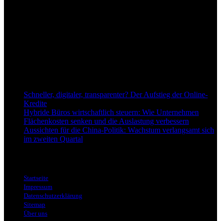
dapd.de ist ein unabhängiges Wirtschafts- und Finanzportal mit dem
Anspruch, wirtschaftliche Entwicklungen verständlich,
einzuordnend und relevant abzubilden. Unser Fokus liegt auf
aktuellen Nachrichten, fundierten Analysen und belastbarem
Hintergrundwissen rund um Wirtschaft, Märkte, Unternehmen und
Finanzthemen.
Neu bei Dapd.de
Schneller, digitaler, transparenter? Der Aufstieg der Online-
Kredite
Hybride Büros wirtschaftlich steuern: Wie Unternehmen
Flächenkosten senken und die Auslastung verbessern
Aussichten für die China-Politik: Wachstum verlangsamt sich
im zweiten Quartal
Informationen
Startseite
Impressum
Datenschutzerklärung
Sitemap
Über uns