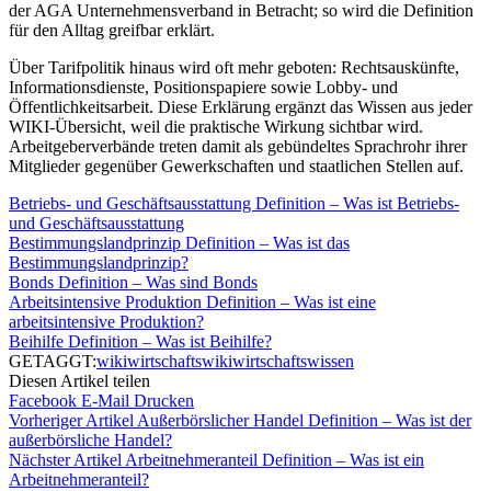
der AGA Unternehmensverband in Betracht; so wird die Definition
für den Alltag greifbar erklärt.
Über Tarifpolitik hinaus wird oft mehr geboten: Rechtsauskünfte,
Informationsdienste, Positionspapiere sowie Lobby- und
Öffentlichkeitsarbeit. Diese Erklärung ergänzt das Wissen aus jeder
WIKI-Übersicht, weil die praktische Wirkung sichtbar wird.
Arbeitgeberverbände treten damit als gebündeltes Sprachrohr ihrer
Mitglieder gegenüber Gewerkschaften und staatlichen Stellen auf.
Betriebs- und Geschäftsausstattung Definition – Was ist Betriebs-
und Geschäftsausstattung
Bestimmungslandprinzip Definition – Was ist das
Bestimmungslandprinzip?
Bonds Definition – Was sind Bonds
Arbeitsintensive Produktion Definition – Was ist eine
arbeitsintensive Produktion?
Beihilfe Definition – Was ist Beihilfe?
GETAGGT:
wiki
wirtschaftswiki
wirtschaftswissen
Diesen Artikel teilen
Facebook
E-Mail
Drucken
Vorheriger Artikel
Außerbörslicher Handel Definition – Was ist der
außerbörsliche Handel?
Nächster Artikel
Arbeitnehmeranteil Definition – Was ist ein
Arbeitnehmeranteil?