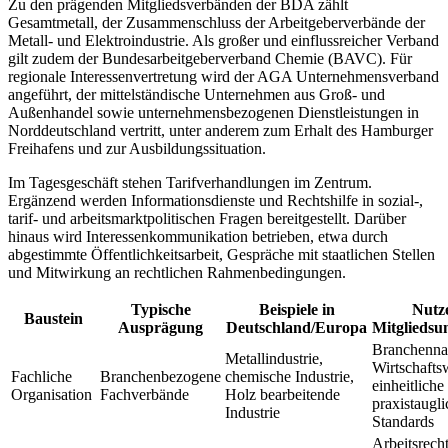
Zu den prägenden Mitgliedsverbänden der BDA zählt
Gesamtmetall, der Zusammenschluss der Arbeitgeberverbände der
Metall- und Elektroindustrie. Als großer und einflussreicher Verband
gilt zudem der Bundesarbeitgeberverband Chemie (BAVC). Für
regionale Interessenvertretung wird der AGA Unternehmensverband
angeführt, der mittelständische Unternehmen aus Groß- und
Außenhandel sowie unternehmensbezogenen Dienstleistungen in
Norddeutschland vertritt, unter anderem zum Erhalt des Hamburger
Freihafens und zur Ausbildungssituation.
Im Tagesgeschäft stehen Tarifverhandlungen im Zentrum.
Ergänzend werden Informationsdienste und Rechtshilfe in sozial-,
tarif- und arbeitsmarktpolitischen Fragen bereitgestellt. Darüber
hinaus wird Interessenkommunikation betrieben, etwa durch
abgestimmte Öffentlichkeitsarbeit, Gespräche mit staatlichen Stellen
und Mitwirkung an rechtlichen Rahmenbedingungen.
Typische
Beispiele in
Nutz
Baustein
Ausprägung
Deutschland/Europa
Mitglieds
Branchenna
Metallindustrie,
Wirtschafts
Fachliche
Branchenbezogene
chemische Industrie,
einheitliche
Organisation
Fachverbände
Holz bearbeitende
praxistaugli
Industrie
Standards
Arbeitsrecht