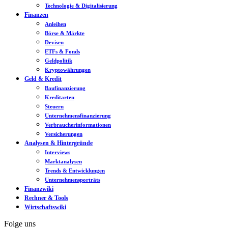
Technologie & Digitalisierung
Finanzen
Anleihen
Börse & Märkte
Devisen
ETFs & Fonds
Geldpolitik
Kryptowährungen
Geld & Kredit
Baufinanzierung
Kreditarten
Steuern
Unternehmensfinanzierung
Verbraucherinformationen
Versicherungen
Analysen & Hintergründe
Interviews
Marktanalysen
Trends & Entwicklungen
Unternehmensporträts
Finanzwiki
Rechner & Tools
Wirtschaftswiki
Folge uns