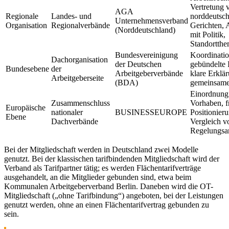
Vertretung 
AGA
Regionale
Landes- und
norddeutsc
Unternehmensverband
Organisation
Regionalverbände
Gerichten, 
(Norddeutschland)
mit Politik,
Standortth
Bundesvereinigung
Koordinatio
Dachorganisation
der Deutschen
gebündelte 
Bundesebene
der
Arbeitgeberverbände
klare Erklä
Arbeitgeberseite
(BDA)
gemeinsame
Einordnung
Zusammenschluss
Vorhaben, f
Europäische
nationaler
BUSINESSEUROPE
Positionieru
Ebene
Dachverbände
Vergleich v
Regelungsa
Bei der Mitgliedschaft werden in Deutschland zwei Modelle
genutzt. Bei der klassischen tarifbindenden Mitgliedschaft wird der
Verband als Tarifpartner tätig; es werden Flächentarifverträge
ausgehandelt, an die Mitglieder gebunden sind, etwa beim
Kommunalen Arbeitgeberverband Berlin. Daneben wird die OT-
Mitgliedschaft („ohne Tarifbindung“) angeboten, bei der Leistungen
genutzt werden, ohne an einen Flächentarifvertrag gebunden zu
sein.