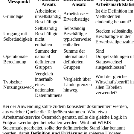
Messpunkt
Ansatz
Ansatz
Arbeitsmarktstatis
Arbeitslose +
Ist die Definition im
Arbeitslose +
Grundlage
unselbständig
Methodenteil
Erwerbstätige
Beschäftigte
eindeutig benannt?
Selbständig
Selbständig
Stecken selbständig
Umgang mit
Beschäftigte
Beschäftigte
Beschäftigte in den
Selbständigkeit
nicht
typischerweise
Erwerbstätigenzahl
enthalten
enthalten
Summe der
Summe der
Sind
Operationale
national
international
Doppelzählungen ü
Berechnung
definierten
definierten
Statuswechsel
Gruppen
Gruppen
ausgeschlossen?
Vergleich
Wird der gleiche
innerhalb
Vergleich über
Typischer
Wirtschaftsbegriff in
eines
Ländergrenzen
Nutzungszweck
allen Tabellen
nationalen
hinweg
verwendet?
Datenrahmens
Bei der Anwendung sollte zudem konsistent dokumentiert werden,
aus welcher Quelle die Teilgrößen stammen. Wird etwa
Arbeitsmarktservice Österreich genutzt, sollte die gleiche Logik in
Folgeauswertungen beibehalten werden. Wird mit WIBIS
Steiermark gearbeitet, sollte der definitorische Stand klar benannt
werden, damit
Definition und Erklärung
in späteren Updates