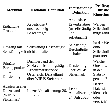
Prüffra
Internationale
Merkmal
Nationale Definition
für die
Definition
Einordn
Arbeitslose +
Arbeitslose +
Erwerbstätige
Werden
Enthaltene
unselbständig
(unselbständig
Selbständ
Gruppen
Beschäftigte
und
mitgezähl
selbständig)
Ist der We
Selbständig
Umgang mit
Selbständig Beschäftigte
ohne
Beschäftigte
Selbständigkeit
nicht enthalten
Selbständ
enthalten
plausibel?
Dachverband der
Welche
Primäre
Sozialversicherungsträger;
Darstellung
Quelle wi
Bezugspunkte
Arbeitsmarktservice
über WIBIS
in der
in der
Österreich; Darstellung
Steiermark
Statistik
Darstellung
über WIBIS Steiermark
genannt?
Ist der
Ausgewiesener
Letzte
Datenstan
Datenstand
Letzte Aktualisierung: 26.
Aktualisierung:
identisch
(WIBIS
Juli 2023
24. Juli 2023
oder
Steiermark)
versetzt?