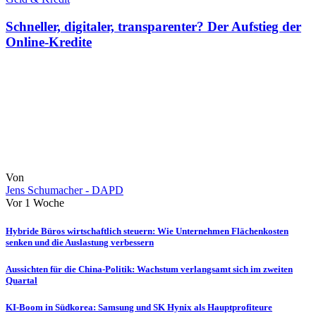
Schneller, digitaler, transparenter? Der Aufstieg der
Online-Kredite
Von
Jens Schumacher - DAPD
Vor 1 Woche
Hybride Büros wirtschaftlich steuern: Wie Unternehmen Flächenkosten
senken und die Auslastung verbessern
Aussichten für die China-Politik: Wachstum verlangsamt sich im zweiten
Quartal
KI-Boom in Südkorea: Samsung und SK Hynix als Hauptprofiteure