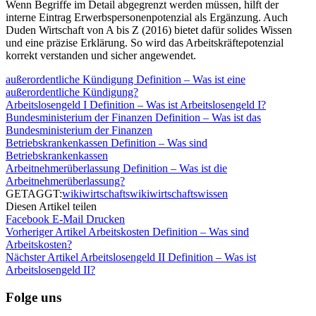
Wenn Begriffe im Detail abgegrenzt werden müssen, hilft der
interne Eintrag Erwerbspersonenpotenzial als Ergänzung. Auch
Duden Wirtschaft von A bis Z (2016) bietet dafür solides Wissen
und eine präzise Erklärung. So wird das Arbeitskräftepotenzial
korrekt verstanden und sicher angewendet.
außerordentliche Kündigung Definition – Was ist eine
außerordentliche Kündigung?
Arbeitslosengeld I Definition – Was ist Arbeitslosengeld I?
Bundesministerium der Finanzen Definition – Was ist das
Bundesministerium der Finanzen
Betriebskrankenkassen Definition – Was sind
Betriebskrankenkassen
Arbeitnehmerüberlassung Definition – Was ist die
Arbeitnehmerüberlassung?
GETAGGT:
wiki
wirtschaftswiki
wirtschaftswissen
Diesen Artikel teilen
Facebook
E-Mail
Drucken
Vorheriger Artikel
Arbeitskosten Definition – Was sind
Arbeitskosten?
Nächster Artikel
Arbeitslosengeld II Definition – Was ist
Arbeitslosengeld II?
Folge uns