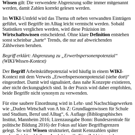
Wissen
gilt: Die verwendete Abgrenzung sollte immer mitgenannt
werden, damit Zahlen korrekt gelesen werden.
Im
WIKI
-Umfeld wird das Thema oft neben verwandten Einträgen
geführt, weil Begriffe im Alltag leicht vermischt werden. Sobald
Statistiken verglichen werden, wird diese Präzision im
Wirtschaftswissen
entscheidend. Ohne klare
Definition
entstehen
sonst scheinbar „harte“ Trends, die nur auf abweichenden
Zählweisen beruhen.
Begriff erklärt: Abgrenzung zu „Erwerbspersonenpotenzial“
(WIKI/Wissen-Kontext)
Der
Begriff
Arbeitskräftepotenzial wird häufig in einem
WIKI
-
Kontext mit dem Verweis „Erwerbspersonenpotenzial (siehe dort)“
eingeordnet. Damit wird signalisiert, dass nahe Konzepte existieren,
aber nicht deckungsgleich sind. In der Praxis wird daher empfohlen,
beide Begriffe nicht synonym zu verwenden.
Für eine saubere Einordnung wird in Lehr- und Nachschlagewerken
wie „Duden Wirtschaft von A bis Z: Grundlagenwissen für Schule
und Studium, Beruf und Alltag“, 6. Auflage (Bibliographisches
Institut, Mannheim 2016; Lizenzausgabe Bonn: Bundeszentrale für
politische Bildung 2016) der Fokus auf klare Begriffsgrenzen
gelegt. So wird
Wissen
strukturiert, damit Kennzahlen später