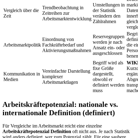
Umstellungen in
marki
Trendbeobachtung in
Vergleich über die
der Statistik
Daten
Zeitreihen zur
Zeit
verändern den
inner
Arbeitsmarktentwicklung
Zählrahmen
gleic
vergl
Begri
Reservegruppen
Einordnung von
defin
werden je nach
Arbeitsmarktpolitik
Fachkräftebedarf und
die e
Ansatz ein- oder
Aktivierungsmaßnahmen
Perso
ausgeschlossen
bene
Begriff wird als
WIK
fixe Größe
Kurzd
Vereinfachte Darstellung
Kommunikation in
dargestellt,
ergän
komplexer
Medien
obwohl er
Abgr
Arbeitsmarktlagen
definiert werden
trans
muss
mach
Arbeitskräftepotenzial: nationale vs.
internationale Definition (definiert)
Für Vergleiche im Arbeitsmarkt reicht eine einzelne
Arbeitskräftepotenzial Definition
oft nicht aus. Je nach Statistik
wird anders definiert, wer zum Potenzial zählt. Für eine saubere