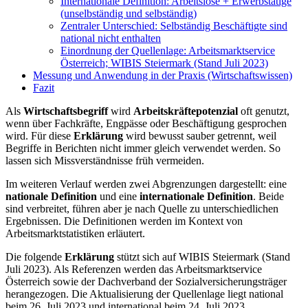
Internationale Definition: Arbeitslose + Erwerbstätige
(unselbständig und selbständig)
Zentraler Unterschied: Selbständig Beschäftigte sind
national nicht enthalten
Einordnung der Quellenlage: Arbeitsmarktservice
Österreich; WIBIS Steiermark (Stand Juli 2023)
Messung und Anwendung in der Praxis (Wirtschaftswissen)
Fazit
Als
Wirtschaftsbegriff
wird
Arbeitskräftepotenzial
oft genutzt,
wenn über Fachkräfte, Engpässe oder Beschäftigung gesprochen
wird. Für diese
Erklärung
wird bewusst sauber getrennt, weil
Begriffe in Berichten nicht immer gleich verwendet werden. So
lassen sich Missverständnisse früh vermeiden.
Im weiteren Verlauf werden zwei Abgrenzungen dargestellt: eine
nationale Definition
und eine
internationale Definition
. Beide
sind verbreitet, führen aber je nach Quelle zu unterschiedlichen
Ergebnissen. Die Definitionen werden im Kontext von
Arbeitsmarktstatistiken erläutert.
Die folgende
Erklärung
stützt sich auf WIBIS Steiermark (Stand
Juli 2023). Als Referenzen werden das Arbeitsmarktservice
Österreich sowie der Dachverband der Sozialversicherungsträger
herangezogen. Die Aktualisierung der Quellenlage liegt national
beim 26. Juli 2023 und international beim 24. Juli 2023.