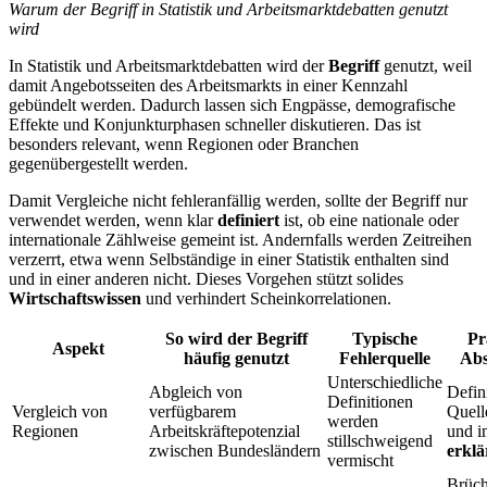
Warum der Begriff in Statistik und Arbeitsmarktdebatten genutzt
wird
In Statistik und Arbeitsmarktdebatten wird der
Begriff
genutzt, weil
damit Angebotsseiten des Arbeitsmarkts in einer Kennzahl
gebündelt werden. Dadurch lassen sich Engpässe, demografische
Effekte und Konjunkturphasen schneller diskutieren. Das ist
besonders relevant, wenn Regionen oder Branchen
gegenübergestellt werden.
Damit Vergleiche nicht fehleranfällig werden, sollte der Begriff nur
verwendet werden, wenn klar
definiert
ist, ob eine nationale oder
internationale Zählweise gemeint ist. Andernfalls werden Zeitreihen
verzerrt, etwa wenn Selbständige in einer Statistik enthalten sind
und in einer anderen nicht. Dieses Vorgehen stützt solides
Wirtschaftswissen
und verhindert Scheinkorrelationen.
So wird der Begriff
Typische
Pr
Aspekt
häufig genutzt
Fehlerquelle
Abs
Unterschiedliche
Abgleich von
Defini
Definitionen
Vergleich von
verfügbarem
Quell
werden
Regionen
Arbeitskräftepotenzial
und i
stillschweigend
zwischen Bundesländern
erklä
vermischt
Brüc