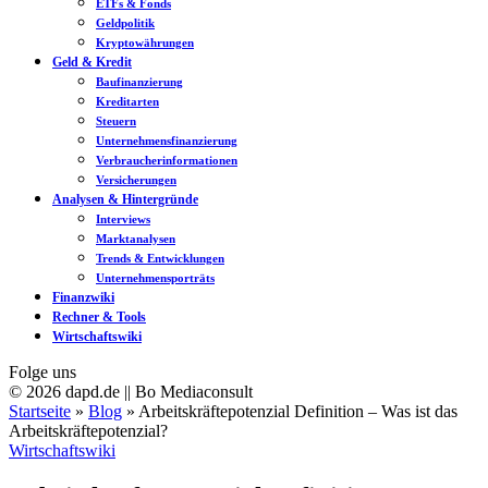
ETFs & Fonds
Geldpolitik
Kryptowährungen
Geld & Kredit
Baufinanzierung
Kreditarten
Steuern
Unternehmensfinanzierung
Verbraucherinformationen
Versicherungen
Analysen & Hintergründe
Interviews
Marktanalysen
Trends & Entwicklungen
Unternehmensporträts
Finanzwiki
Rechner & Tools
Wirtschaftswiki
Folge uns
© 2026 dapd.de || Bo Mediaconsult
Startseite
»
Blog
»
Arbeitskräftepotenzial Definition – Was ist das
Arbeitskräftepotenzial?
Wirtschaftswiki