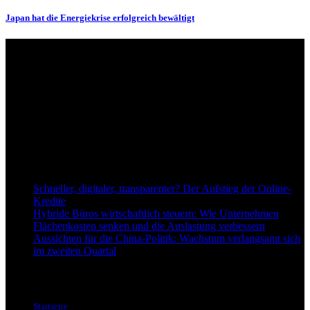
Japan hat die Energiekrise erfolgreich bewältigt
Über uns
dapd.de ist ein unabhängiges Wirtschafts- und Finanzportal mit dem
Anspruch, wirtschaftliche Entwicklungen verständlich,
einzuordnend und relevant abzubilden. Unser Fokus liegt auf
aktuellen Nachrichten, fundierten Analysen und belastbarem
Hintergrundwissen rund um Wirtschaft, Märkte, Unternehmen und
Finanzthemen.
Neu bei Dapd.de
Schneller, digitaler, transparenter? Der Aufstieg der Online-
Kredite
Hybride Büros wirtschaftlich steuern: Wie Unternehmen
Flächenkosten senken und die Auslastung verbessern
Aussichten für die China-Politik: Wachstum verlangsamt sich
im zweiten Quartal
Informationen
Startseite