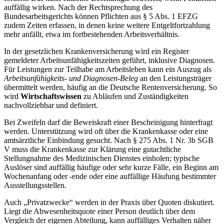
auffällig wirken. Nach der Rechtsprechung des
Bundesarbeitsgerichts können Pflichten aus § 5 Abs. 1 EFZG
zudem Zeiten erfassen, in denen keine weitere Entgeltfortzahlung
mehr anfällt, etwa im fortbestehenden Arbeitsverhältnis.
In der gesetzlichen Krankenversicherung wird ein Register
gemeldeter Arbeitsunfähigkeitszeiten geführt, inklusive Diagnosen.
Für Leistungen zur Teilhabe am Arbeitsleben kann ein Auszug als
Arbeitsunfähigkeits- und Diagnosen-Beleg
an den Leistungsträger
übermittelt werden, häufig an die Deutsche Rentenversicherung. So
wird
Wirtschaftswissen
zu Abläufen und Zuständigkeiten
nachvollziehbar und definiert.
Bei Zweifeln darf die Beweiskraft einer Bescheinigung hinterfragt
werden. Unterstützung wird oft über die Krankenkasse oder eine
amtsärztliche Einbindung gesucht. Nach § 275 Abs. 1 Nr. 3b SGB
V muss die Krankenkasse zur Klärung eine gutachtliche
Stellungnahme des Medizinischen Dienstes einholen; typische
Auslöser sind auffällig häufige oder sehr kurze Fälle, ein Beginn am
Wochenanfang oder -ende oder eine auffällige Häufung bestimmter
Ausstellungsstellen.
Auch „Privatzwecke“ werden in der Praxis über Quoten diskutiert.
Liegt die Abwesenheitsquote einer Person deutlich über dem
Vergleich der eigenen Abteilung, kann auffälliges Verhalten näher