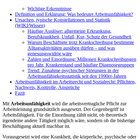
Wichtige Erkenntnisse
Definition und Erklärung: Was bedeutet Arbeitsunfähigkeit?
Ursachen, typische Konstellationen und Statistik
(WIKI/Wissen)
Häufige Auslöser: allgemeine Erkrankung,
Berufskrankheit, Unfall, Kur, Schutz der Gesundheit
Warum Beschäftigte trotz Krankschreibung bestimmte
Alltagsaktivitäten ausüben dürfen – und was
genesungswidrig wäre
Zahlen und Einordnung: Millionen Krankschreibungen
pro Jahr, Krankenstand und häufige Diagnosegruppen
Trend: Zunahme psychischer Störungen in der
Arbeitsunfähigkeitsstatistik seit den 1990er-Jahren
Arbeitsunfähigkeit im Arbeitsrecht und Sozialrecht: Pflichten,
Nachweis, Kontrolle, Ansprüche
Fazit
Mit
Arbeitsunfähigkeit
wird die arbeitsvertragliche Pflicht zur
Arbeitsleistung grundsätzlich ausgesetzt. Der Gegenbegriff ist
Arbeitsfähigkeit. Für die Einordnung zählt nicht, ob theoretisch
irgendeine andere Tätigkeit möglich wäre, sondern ob die bisherige
Beschäftigung aktuell machbar ist.
Vorausgesetzt wird eine Krankheit, die körperliche, psychische oder