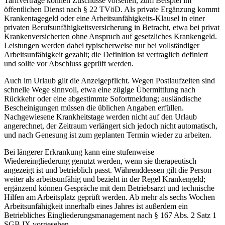
Tarifverträge können Zuschüsse vorsehen, zum Beispiel im
öffentlichen Dienst nach § 22 TVöD. Als private Ergänzung kommt
Krankentagegeld oder eine Arbeitsunfähigkeits-Klausel in einer
privaten Berufsunfähigkeitsversicherung in Betracht, etwa bei privat
Krankenversicherten ohne Anspruch auf gesetzliches Krankengeld.
Leistungen werden dabei typischerweise nur bei vollständiger
Arbeitsunfähigkeit gezahlt; die Definition ist vertraglich definiert
und sollte vor Abschluss geprüft werden.
Auch im Urlaub gilt die Anzeigepflicht. Wegen Postlaufzeiten sind
schnelle Wege sinnvoll, etwa eine zügige Übermittlung nach
Rückkehr oder eine abgestimmte Sofortmeldung; ausländische
Bescheinigungen müssen die üblichen Angaben erfüllen.
Nachgewiesene Krankheitstage werden nicht auf den Urlaub
angerechnet, der Zeitraum verlängert sich jedoch nicht automatisch,
und nach Genesung ist zum geplanten Termin wieder zu arbeiten.
Bei längerer Erkrankung kann eine stufenweise
Wiedereingliederung genutzt werden, wenn sie therapeutisch
angezeigt ist und betrieblich passt. Währenddessen gilt die Person
weiter als arbeitsunfähig und bezieht in der Regel Krankengeld;
ergänzend können Gespräche mit dem Betriebsarzt und technische
Hilfen am Arbeitsplatz geprüft werden. Ab mehr als sechs Wochen
Arbeitsunfähigkeit innerhalb eines Jahres ist außerdem ein
Betriebliches Eingliederungsmanagement nach § 167 Abs. 2 Satz 1
SGB IX vorgesehen.