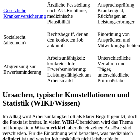
Ärztliche Feststellung
Anspruchsprüfung,
Gesetzliche
nach AU-Richtlinie;
Krankengeld,
Krankenversicherung
medizinische
Rückfragen an
Plausibilität
Leistungserbringer
Rechtsbegriff, der an
Einordnung von
Sozialrecht
den konkreten Job
Ansprüchen und
(allgemein)
anknüpft
Mitwirkungspflichten
Arbeitsunfähigkeit:
Unterschiedliche
konkreter Job;
Verfahren und
Abgrenzung zur
Erwerbsminderung:
Träger,
Erwerbsminderung
Leistungsfähigkeit am
unterschiedliche
Arbeitsmarkt
Prüfmaßstäbe
Ursachen, typische Konstellationen und
Statistik (WIKI/Wissen)
Im Alltag wird Arbeitsunfähigkeit oft als klarer Begriff genutzt, doch
die Praxis ist breiter. In vielen
WIKI
-Übersichten wird das Thema
mit kompaktem
Wissen
erklärt
, aber die einzelnen Auslöser sind
verschieden. Für die Einordnung wird betrachtet, was medizinisch
definiert
ist und was im Job tatsächlich nicht leistbar bleibt.