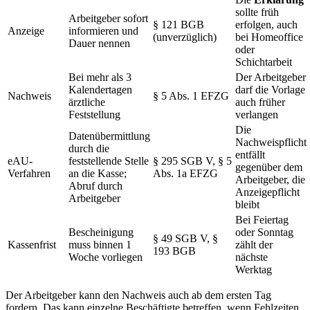
sollte früh
Arbeitgeber sofort
§ 121 BGB
erfolgen, auch
Anzeige
informieren und
(unverzüglich)
bei Homeoffice
Dauer nennen
oder
Schichtarbeit
Bei mehr als 3
Der Arbeitgeber
Kalendertagen
darf die Vorlage
Nachweis
§ 5 Abs. 1 EFZG
ärztliche
auch früher
Feststellung
verlangen
Die
Datenübermittlung
Nachweispflicht
durch die
entfällt
eAU-
feststellende Stelle
§ 295 SGB V, § 5
gegenüber dem
Verfahren
an die Kasse;
Abs. 1a EFZG
Arbeitgeber, die
Abruf durch
Anzeigepflicht
Arbeitgeber
bleibt
Bei Feiertag
Bescheinigung
oder Sonntag
§ 49 SGB V, §
Kassenfrist
muss binnen 1
zählt der
193 BGB
Woche vorliegen
nächste
Werktag
Der Arbeitgeber kann den Nachweis auch ab dem ersten Tag
fordern. Das kann einzelne Beschäftigte betreffen, wenn Fehlzeiten