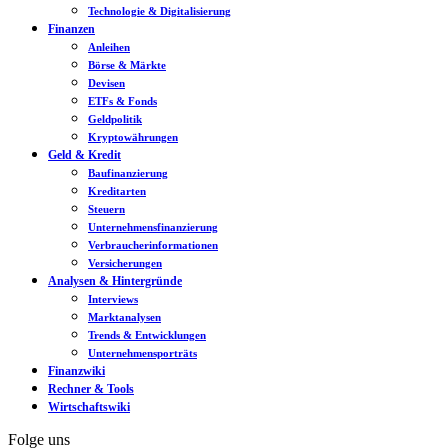
Technologie & Digitalisierung
Finanzen
Anleihen
Börse & Märkte
Devisen
ETFs & Fonds
Geldpolitik
Kryptowährungen
Geld & Kredit
Baufinanzierung
Kreditarten
Steuern
Unternehmensfinanzierung
Verbraucherinformationen
Versicherungen
Analysen & Hintergründe
Interviews
Marktanalysen
Trends & Entwicklungen
Unternehmensporträts
Finanzwiki
Rechner & Tools
Wirtschaftswiki
Folge uns