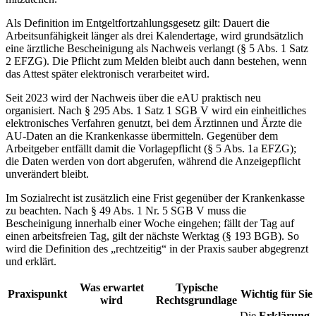
Als Definition im Entgeltfortzahlungsgesetz gilt: Dauert die
Arbeitsunfähigkeit länger als drei Kalendertage, wird grundsätzlich
eine ärztliche Bescheinigung als Nachweis verlangt (§ 5 Abs. 1 Satz
2 EFZG). Die Pflicht zum Melden bleibt auch dann bestehen, wenn
das Attest später elektronisch verarbeitet wird.
Seit 2023 wird der Nachweis über die eAU praktisch neu
organisiert. Nach § 295 Abs. 1 Satz 1 SGB V wird ein einheitliches
elektronisches Verfahren genutzt, bei dem Ärztinnen und Ärzte die
AU-Daten an die Krankenkasse übermitteln. Gegenüber dem
Arbeitgeber entfällt damit die Vorlagepflicht (§ 5 Abs. 1a EFZG);
die Daten werden von dort abgerufen, während die Anzeigepflicht
unverändert bleibt.
Im Sozialrecht ist zusätzlich eine Frist gegenüber der Krankenkasse
zu beachten. Nach § 49 Abs. 1 Nr. 5 SGB V muss die
Bescheinigung innerhalb einer Woche eingehen; fällt der Tag auf
einen arbeitsfreien Tag, gilt der nächste Werktag (§ 193 BGB). So
wird die Definition des „rechtzeitig“ in der Praxis sauber abgegrenzt
und erklärt.
Was erwartet
Typische
Praxispunkt
Wichtig für Sie
wird
Rechtsgrundlage
Die
Erklärung