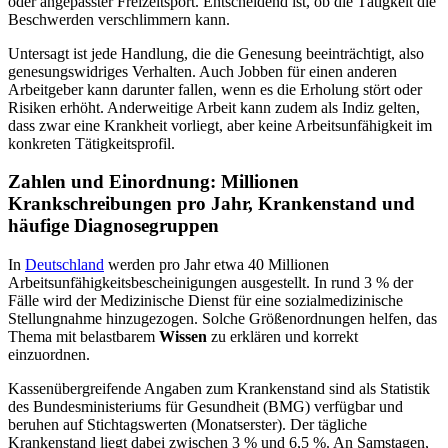
oder angepasster Freizeitsport. Entscheidend ist, ob die Tätigkeit die
Beschwerden verschlimmern kann.
Untersagt ist jede Handlung, die die Genesung beeinträchtigt, also
genesungswidriges Verhalten. Auch Jobben für einen anderen
Arbeitgeber kann darunter fallen, wenn es die Erholung stört oder
Risiken erhöht. Anderweitige Arbeit kann zudem als Indiz gelten,
dass zwar eine Krankheit vorliegt, aber keine Arbeitsunfähigkeit im
konkreten Tätigkeitsprofil.
Zahlen und Einordnung: Millionen
Krankschreibungen pro Jahr, Krankenstand und
häufige Diagnosegruppen
In
Deutschland
werden pro Jahr etwa 40 Millionen
Arbeitsunfähigkeitsbescheinigungen ausgestellt. In rund 3 % der
Fälle wird der Medizinische Dienst für eine sozialmedizinische
Stellungnahme hinzugezogen. Solche Größenordnungen helfen, das
Thema mit belastbarem
Wissen
zu erklären und korrekt
einzuordnen.
Kassenübergreifende Angaben zum Krankenstand sind als Statistik
des Bundesministeriums für Gesundheit (BMG) verfügbar und
beruhen auf Stichtagswerten (Monatserster). Der tägliche
Krankenstand liegt dabei zwischen 3 % und 6,5 %. An Samstagen,