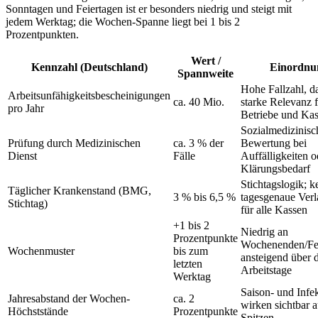
Sonntagen und Feiertagen ist er besonders niedrig und steigt mit
jedem Werktag; die Wochen-Spanne liegt bei 1 bis 2
Prozentpunkten.
Wert /
Kennzahl (Deutschland)
Einordnu
Spannweite
Hohe Fallzahl, d
Arbeitsunfähigkeitsbescheinigungen
ca. 40 Mio.
starke Relevanz 
pro Jahr
Betriebe und Ka
Sozialmedizinisc
Prüfung durch Medizinischen
ca. 3 % der
Bewertung bei
Dienst
Fälle
Auffälligkeiten o
Klärungsbedarf
Stichtagslogik; k
Täglicher Krankenstand (BMG,
3 % bis 6,5 %
tagesgenaue Verl
Stichtag)
für alle Kassen
+1 bis 2
Niedrig an
Prozentpunkte
Wochenenden/Fei
Wochenmuster
bis zum
ansteigend über 
letzten
Arbeitstage
Werktag
Saison- und Infe
Jahresabstand der Wochen-
ca. 2
wirken sichtbar a
Höchststände
Prozentpunkte
Spitzen