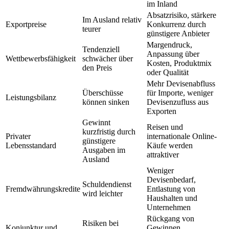
im Inland
Absatzrisiko, stärkere
Im Ausland relativ
Exportpreise
Konkurrenz durch
teurer
günstigere Anbieter
Margendruck,
Tendenziell
Anpassung über
Wettbewerbsfähigkeit
schwächer über
Kosten, Produktmix
den Preis
oder Qualität
Mehr Devisenabfluss
Überschüsse
für Importe, weniger
Leistungsbilanz
können sinken
Devisenzufluss aus
Exporten
Gewinnt
Reisen und
kurzfristig durch
Privater
internationale Online-
günstigere
Lebensstandard
Käufe werden
Ausgaben im
attraktiver
Ausland
Weniger
Devisenbedarf,
Schuldendienst
Fremdwährungskredite
Entlastung von
wird leichter
Haushalten und
Unternehmen
Rückgang von
Risiken bei
Konjunktur und
Gewinnen,