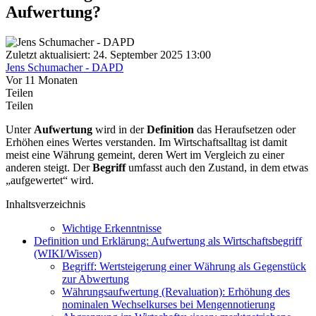
Aufwertung?
Zuletzt aktualisiert: 24. September 2025 13:00
Jens Schumacher - DAPD
Vor 11 Monaten
Teilen
Teilen
Unter
Aufwertung
wird in der
Definition
das Heraufsetzen oder
Erhöhen eines Wertes verstanden. Im Wirtschaftsalltag ist damit
meist eine Währung gemeint, deren Wert im Vergleich zu einer
anderen steigt. Der
Begriff
umfasst auch den Zustand, in dem etwas
„aufgewertet“ wird.
Inhaltsverzeichnis
Wichtige Erkenntnisse
Definition und Erklärung: Aufwertung als Wirtschaftsbegriff
(WIKI/Wissen)
Begriff: Wertsteigerung einer Währung als Gegenstück
zur Abwertung
Währungsaufwertung (Revaluation): Erhöhung des
nominalen Wechselkurses bei Mengennotierung