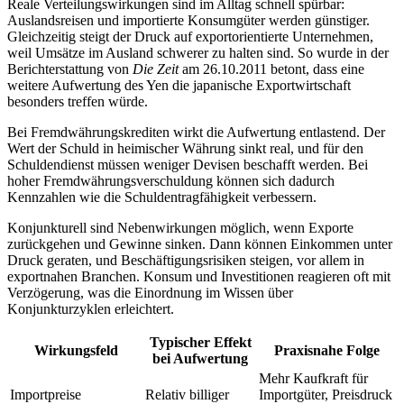
Reale Verteilungswirkungen sind im Alltag schnell spürbar:
Auslandsreisen und importierte Konsumgüter werden günstiger.
Gleichzeitig steigt der Druck auf exportorientierte Unternehmen,
weil Umsätze im Ausland schwerer zu halten sind. So wurde in der
Berichterstattung von
Die Zeit
am 26.10.2011 betont, dass eine
weitere Aufwertung des Yen die japanische Exportwirtschaft
besonders treffen würde.
Bei Fremdwährungskrediten wirkt die Aufwertung entlastend. Der
Wert der Schuld in heimischer Währung sinkt real, und für den
Schuldendienst müssen weniger Devisen beschafft werden. Bei
hoher Fremdwährungsverschuldung können sich dadurch
Kennzahlen wie die Schuldentragfähigkeit verbessern.
Konjunkturell sind Nebenwirkungen möglich, wenn Exporte
zurückgehen und Gewinne sinken. Dann können Einkommen unter
Druck geraten, und Beschäftigungsrisiken steigen, vor allem in
exportnahen Branchen. Konsum und Investitionen reagieren oft mit
Verzögerung, was die Einordnung im Wissen über
Konjunkturzyklen erleichtert.
Typischer Effekt
Wirkungsfeld
Praxisnahe Folge
bei Aufwertung
Mehr Kaufkraft für
Importpreise
Relativ billiger
Importgüter, Preisdruck