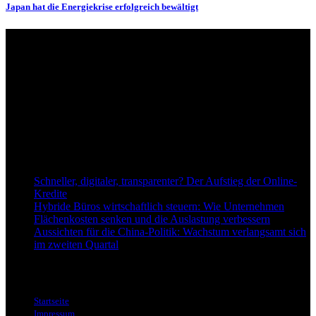
Japan hat die Energiekrise erfolgreich bewältigt
Über uns
dapd.de ist ein unabhängiges Wirtschafts- und Finanzportal mit dem
Anspruch, wirtschaftliche Entwicklungen verständlich,
einzuordnend und relevant abzubilden. Unser Fokus liegt auf
aktuellen Nachrichten, fundierten Analysen und belastbarem
Hintergrundwissen rund um Wirtschaft, Märkte, Unternehmen und
Finanzthemen.
Neu bei Dapd.de
Schneller, digitaler, transparenter? Der Aufstieg der Online-
Kredite
Hybride Büros wirtschaftlich steuern: Wie Unternehmen
Flächenkosten senken und die Auslastung verbessern
Aussichten für die China-Politik: Wachstum verlangsamt sich
im zweiten Quartal
Informationen
Startseite
Impressum