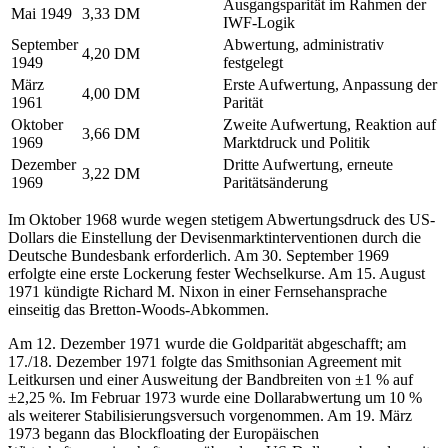
Ausgangsparität im Rahmen der
Mai 1949
3,33 DM
IWF-Logik
September
Abwertung, administrativ
4,20 DM
1949
festgelegt
März
Erste Aufwertung, Anpassung der
4,00 DM
1961
Parität
Oktober
Zweite Aufwertung, Reaktion auf
3,66 DM
1969
Marktdruck und Politik
Dezember
Dritte Aufwertung, erneute
3,22 DM
1969
Paritätsänderung
Im Oktober 1968 wurde wegen stetigem Abwertungsdruck des US-
Dollars die Einstellung der Devisenmarktinterventionen durch die
Deutsche Bundesbank erforderlich. Am 30. September 1969
erfolgte eine erste Lockerung fester Wechselkurse. Am 15. August
1971 kündigte Richard M. Nixon in einer Fernsehansprache
einseitig das Bretton-Woods-Abkommen.
Am 12. Dezember 1971 wurde die Goldparität abgeschafft; am
17./18. Dezember 1971 folgte das Smithsonian Agreement mit
Leitkursen und einer Ausweitung der Bandbreiten von ±1 % auf
±2,25 %. Im Februar 1973 wurde eine Dollarabwertung um 10 %
als weiterer Stabilisierungsversuch vorgenommen. Am 19. März
1973 begann das Blockfloating der Europäischen