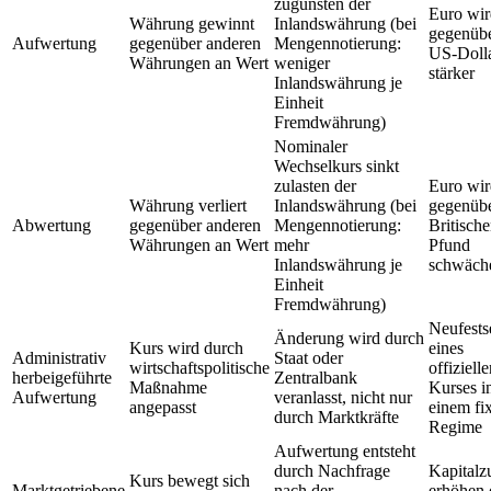
zugunsten der
Euro wir
Währung gewinnt
Inlandswährung (bei
gegenüb
Aufwertung
gegenüber anderen
Mengennotierung:
US‑Doll
Währungen an Wert
weniger
stärker
Inlandswährung je
Einheit
Fremdwährung)
Nominaler
Wechselkurs sinkt
zulasten der
Euro wir
Währung verliert
Inlandswährung (bei
gegenüb
Abwertung
gegenüber anderen
Mengennotierung:
Britisch
Währungen an Wert
mehr
Pfund
Inlandswährung je
schwäch
Einheit
Fremdwährung)
Neufests
Änderung wird durch
Kurs wird durch
eines
Administrativ
Staat oder
wirtschaftspolitische
offiziell
herbeigeführte
Zentralbank
Maßnahme
Kurses i
Aufwertung
veranlasst, nicht nur
angepasst
einem fi
durch Marktkräfte
Regime
Aufwertung entsteht
durch Nachfrage
Kapitalz
Kurs bewegt sich
Marktgetriebene
nach der
erhöhen 