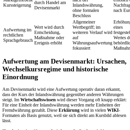
durch Handel am
Kurssteigerung
Inlandswährung,
Nachfra
Devisenmarkt
ohne formalen
nach Eu
Beschluss
Allgemeiner
Erhöhun
Wert wird durch
Wertbegriff; im
eines
Aufwertung im
Entscheidung,
weiteren Verlauf wird
festgeste
rechtlichen
Maßnahme oder
auf
Wertes d
Sprachgebrauch
Ereignis erhöht
Währungsaufwertung
behördli
fokussiert
Maßnah
Aufwertung am Devisenmarkt: Ursachen,
Wechselkursregime und historische
Einordnung
Am Devisenmarkt wird eine Aufwertung operativ daran erkannt,
dass der Kurs der Inlandswährung gegenüber anderen Währungen
steigt. Im
Wirtschaftswissen
wird dieser Vorgang oft knapp erklärt:
Für eine Einheit der Inlandswährung werden mehr Einheiten der
Fremdwährung gezahlt. Diese
Erklärung
wird in vielen
WIKI
-
Formaten als Basis genutzt, weil sie sich direkt am Kursbild ablesen
lässt.