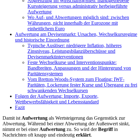
Abgrenzung im Wirtschaftswissen: marktgetriebene
Kurssteigerung versus administrativ herbeigeführte
Aufwertung
Wo Auf- und Abwertungen möglich sind: zwischen
Währungen, nicht innerhalb der Eurozone mit
einheitlichem Euro
Aufwertung am Devisenmarkt: Ursachen, Wechselkursregime
und historische Einordnung
Typische Auslöser: niedrigere Inflation, höheres
Zinsniveau, Leistungsbilanzüberschüsse und
Devisenmarktinterventionen
Feste Wechselkurse und Interventionspunkte:
Bandbreiten, Anpassungen und der Hintergrund von
Paritätensystemen
Vom Bretton-Woods-System zum Floating: IWF-
Paritäten, Lockerung fester Kurse und Übergang zu frei
schwankenden Wechselkursen
Folgen der Aufwertung: Importe, Exporte,
Wettbewerbsfähigkeit und Lebensstandard
Fazit
Damit ist
Aufwertung
als Wertsteigerung das Gegenstück zur
Abwertung. Während bei einer Abwertung der Außenwert sinkt,
nimmt er bei einer
Aufwertung
zu. So wird der
Begriff
in
Nachrichten oft knapp und eindeutig
erklärt
.