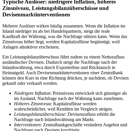
Typische Auslöser: niedrigere Inflation, höheres
Zinsniveau, Leistungsbilanzüberschüsse und
Devisenmarktinterventionen
Mehrere Auslöser wirken häufig zusammen. Wenn die Inflation im
Inland niedriger ist als bei Handelspartnern, steigt die reale
Kaufkraft der Währung, was die Nachfrage stützen kann. Wenn das
Zinsniveau höher liegt, werden Kapitalzuflüsse begünstigt, weil
Anlagen attraktiver erscheinen.
Ein Leistungsbilanzüberschuss führt zudem zu einem Nettozufluss
ausländischer Devisen. Dadurch steigt die Nachfrage nach der
Inlandswährung, etwa durch Exporterlöse und Rücktausch in
Heimatgeld. Auch Devisenmarktinterventionen einer Zentralbank
können den Kurs in eine Richtung drücken, je nachdem, ob Devisen
gekauft oder verkauft werden.
Niedrigere Inflation
: Preisniveau entwickelt sich günstiger als
im Ausland, Nachfrage nach der Währung kann zunehmen.
Höheres Zinsniveau
: Kapitalzuflüsse werden
wahrscheinlicher, weil Renditen im Vergleich steigen.
Leistungsbilanzüberschüsse
: Devisenzufluss erhöht die
Nachfrage nach Inlandswährung am Markt.
Interventionen
: Zentralbankgeschäfte verändern Angebot und
Nachfrage nach Devisen kurzfristig.