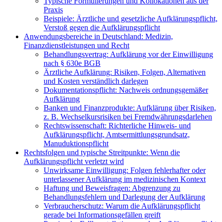
Typische Formulierungen und Kollokationen aus der
Praxis
Beispiele: Ärztliche und gesetzliche Aufklärungspflicht,
Verstoß gegen die Aufklärungspflicht
Anwendungsbereiche in Deutschland: Medizin,
Finanzdienstleistungen und Recht
Behandlungsvertrag: Aufklärung vor der Einwilligung
nach § 630e BGB
Ärztliche Aufklärung: Risiken, Folgen, Alternativen
und Kosten verständlich darlegen
Dokumentationspflicht: Nachweis ordnungsgemäßer
Aufklärung
Banken und Finanzprodukte: Aufklärung über Risiken,
z. B. Wechselkursrisiken bei Fremdwährungsdarlehen
Rechtswissenschaft: Richterliche Hinweis- und
Aufklärungspflicht, Amtsermittlungsgrundsatz,
Manuduktionspflicht
Rechtsfolgen und typische Streitpunkte: Wenn die
Aufklärungspflicht verletzt wird
Unwirksame Einwilligung: Folgen fehlerhafter oder
unterlassener Aufklärung im medizinischen Kontext
Haftung und Beweisfragen: Abgrenzung zu
Behandlungsfehlern und Darlegung der Aufklärung
Verbraucherschutz: Warum die Aufklärungspflicht
gerade bei Informationsgefällen greift