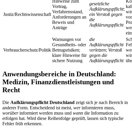
Hinweise zum
Ko
gesetzliche
Vortrag,
kal
Aufklärungspflicht
;
Verfahrensstand,
wir
Justiz/Rechtswissenschaft
ein Verstoß gegen
Anforderungen an
vo
die
Beweis und
Pro
Aufklärungspflicht
Anträge
wer
ein
Warnungen vor
die
Sc
Gesundheits- oder
Aufklärungspflicht
Feh
Verbraucherschutz/Politik
Betrugsrisiken;
verletzen
;
Verstoß
wer
klare Hinweise für
gegen die
wir
sichere Nutzung
Aufklärungspflicht
übe
Anwendungsbereiche in Deutschland:
Medizin, Finanzdienstleistungen und
Recht
Die
Aufklärungspflicht Deutschland
zeigt sich je nach Bereich in
anderer Form. Entscheidend ist meist,
wer
informieren muss,
worüber
informiert werden muss und
wann
die Information zu
erfolgen hat. Wird diese Reihenfolge geprüft, lassen sich typische
Fehler früh erkennen.