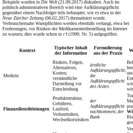
Beispiele wurden in
Die Welt
(21.09.2017) diskutiert. Auch im
politisch-administrativen Bereich wird eine Aufklärungspflicht
gegenüber einem Nachfolger teils behauptet, wie es etwa in der
Neue Zürcher Zeitung
(06.02.2017) thematisiert wurde.
Verbrauchernahe Warnpflichten werden ebenfalls verlangt, etwa bei
Forderungen, vor Risiken der Medikamentenbestellung im Internet
zu warnen; dies wurde schon in
c’t
(1999, Nr. 5) aufgegriffen.
Typischer Inhalt
Formulierung
Kontext
Wi
der Information
aus der Praxis
Risiken, Folgen,
Be
ärztliche
Alternativen,
bee
Aufklärungspflicht
;
Kosten;
un
Medizin
die
verständliche
Ent
Aufklärungspflicht
Darstellung vor
wir
des Arztes
Entscheidung
wir
Tra
Produktstruktur,
der
Mar
Gebühren,
Aufklärungspflicht
pra
Finanzdienstleistungen
Laufzeit,
nachkommen
;
der
Wi
Verlustrisiken,
Bank
Ris
Wechselkursrisiken
ges
Ver