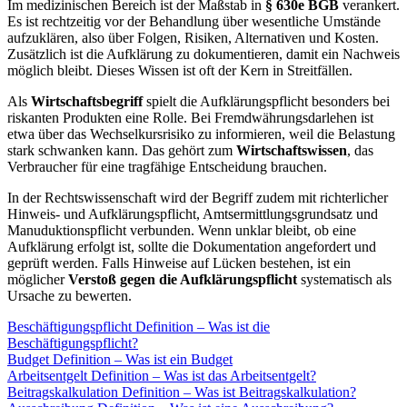
Im medizinischen Bereich ist der Maßstab in
§ 630e BGB
verankert.
Es ist rechtzeitig vor der Behandlung über wesentliche Umstände
aufzuklären, also über Folgen, Risiken, Alternativen und Kosten.
Zusätzlich ist die Aufklärung zu dokumentieren, damit ein Nachweis
möglich bleibt. Dieses Wissen ist oft der Kern in Streitfällen.
Als
Wirtschaftsbegriff
spielt die Aufklärungspflicht besonders bei
riskanten Produkten eine Rolle. Bei Fremdwährungsdarlehen ist
etwa über das Wechselkursrisiko zu informieren, weil die Belastung
stark schwanken kann. Das gehört zum
Wirtschaftswissen
, das
Verbraucher für eine tragfähige Entscheidung brauchen.
In der Rechtswissenschaft wird der Begriff zudem mit richterlicher
Hinweis- und Aufklärungspflicht, Amtsermittlungsgrundsatz und
Manuduktionspflicht verbunden. Wenn unklar bleibt, ob eine
Aufklärung erfolgt ist, sollte die Dokumentation angefordert und
geprüft werden. Falls Hinweise auf Lücken bestehen, ist ein
möglicher
Verstoß gegen die Aufklärungspflicht
systematisch als
Ursache zu bewerten.
Beschäftigungspflicht Definition – Was ist die
Beschäftigungspflicht?
Budget Definition – Was ist ein Budget
Arbeitsentgelt Definition – Was ist das Arbeitsentgelt?
Beitragskalkulation Definition – Was ist Beitragskalkulation?