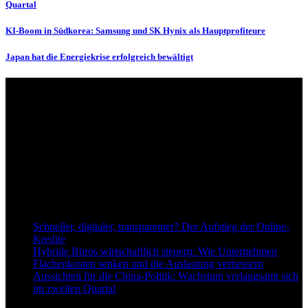
Quartal
KI-Boom in Südkorea: Samsung und SK Hynix als Hauptprofiteure
Japan hat die Energiekrise erfolgreich bewältigt
Über uns
dapd.de ist ein unabhängiges Wirtschafts- und Finanzportal mit dem
Anspruch, wirtschaftliche Entwicklungen verständlich,
einzuordnend und relevant abzubilden. Unser Fokus liegt auf
aktuellen Nachrichten, fundierten Analysen und belastbarem
Hintergrundwissen rund um Wirtschaft, Märkte, Unternehmen und
Finanzthemen.
Neu bei Dapd.de
Schneller, digitaler, transparenter? Der Aufstieg der Online-
Kredite
Hybride Büros wirtschaftlich steuern: Wie Unternehmen
Flächenkosten senken und die Auslastung verbessern
Aussichten für die China-Politik: Wachstum verlangsamt sich
im zweiten Quartal