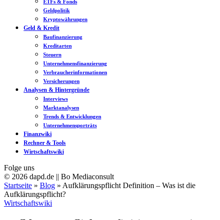
ETFs & Fonds
Geldpolitik
Kryptowährungen
Geld & Kredit
Baufinanzierung
Kreditarten
Steuern
Unternehmensfinanzierung
Verbraucherinformationen
Versicherungen
Analysen & Hintergründe
Interviews
Marktanalysen
Trends & Entwicklungen
Unternehmensporträts
Finanzwiki
Rechner & Tools
Wirtschaftswiki
Folge uns
© 2026 dapd.de || Bo Mediaconsult
Startseite
»
Blog
»
Aufklärungspflicht Definition – Was ist die
Aufklärungspflicht?
Wirtschaftswiki