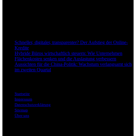
einzuordnend und relevant abzubilden. Unser Fokus liegt auf
aktuellen Nachrichten, fundierten Analysen und belastbarem
Hintergrundwissen rund um Wirtschaft, Märkte, Unternehmen und
Finanzthemen.
Neu bei Dapd.de
Schneller, digitaler, transparenter? Der Aufstieg der Online-
Kredite
Hybride Büros wirtschaftlich steuern: Wie Unternehmen
Flächenkosten senken und die Auslastung verbessern
Aussichten für die China-Politik: Wachstum verlangsamt sich
im zweiten Quartal
Informationen
Startseite
Impressum
Datenschutzerklärung
Sitemap
Über uns
Themen