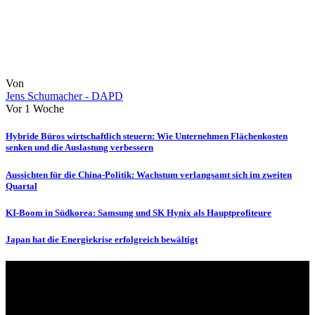
Von
Jens Schumacher - DAPD
Vor 1 Woche
Hybride Büros wirtschaftlich steuern: Wie Unternehmen Flächenkosten
senken und die Auslastung verbessern
Aussichten für die China-Politik: Wachstum verlangsamt sich im zweiten
Quartal
KI-Boom in Südkorea: Samsung und SK Hynix als Hauptprofiteure
Japan hat die Energiekrise erfolgreich bewältigt
Über uns
dapd.de ist ein unabhängiges Wirtschafts- und Finanzportal mit dem
Anspruch, wirtschaftliche Entwicklungen verständlich,