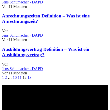
Jens Schumacher - DAPD
Vor 11 Monaten
Anrechnungszeiten Definition – Was ist eine
Anrechnungszeit?
Von
Jens Schumacher - DAPD
Vor 11 Monaten
Ausbildungsvertrag Definition – Was ist ein
Ausbildungsvertrag?
Von
Jens Schumacher - DAPD
Vor 11 Monaten
1
2
…
10
11
12
13
Über uns
dapd.de ist ein unabhängiges Wirtschafts- und Finanzportal mit dem
Anspruch, wirtschaftliche Entwicklungen verständlich,
einzuordnend und relevant abzubilden. Unser Fokus liegt auf
aktuellen Nachrichten, fundierten Analysen und belastbarem