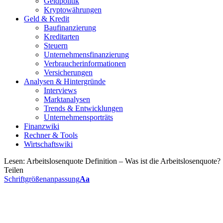
Geldpolitik
Kryptowährungen
Geld & Kredit
Baufinanzierung
Kreditarten
Steuern
Unternehmensfinanzierung
Verbraucherinformationen
Versicherungen
Analysen & Hintergründe
Interviews
Marktanalysen
Trends & Entwicklungen
Unternehmensporträts
Finanzwiki
Rechner & Tools
Wirtschaftswiki
Lesen:
Arbeitslosenquote Definition – Was ist die Arbeitslosenquote?
Teilen
Schriftgrößenanpassung
Aa