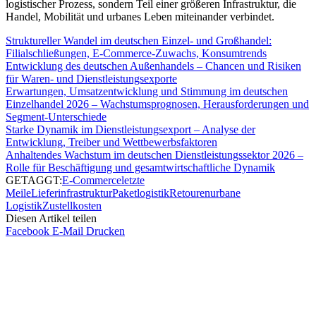
logistischer Prozess, sondern Teil einer größeren Infrastruktur, die
Handel, Mobilität und urbanes Leben miteinander verbindet.
Struktureller Wandel im deutschen Einzel- und Großhandel:
Filialschließungen, E-Commerce-Zuwachs, Konsumtrends
Entwicklung des deutschen Außenhandels – Chancen und Risiken
für Waren- und Dienstleistungsexporte
Erwartungen, Umsatzentwicklung und Stimmung im deutschen
Einzelhandel 2026 – Wachstumsprognosen, Herausforderungen und
Segment-Unterschiede
Starke Dynamik im Dienstleistungsexport – Analyse der
Entwicklung, Treiber und Wettbewerbsfaktoren
Anhaltendes Wachstum im deutschen Dienstleistungssektor 2026 –
Rolle für Beschäftigung und gesamtwirtschaftliche Dynamik
GETAGGT:
E-Commerce
letzte
Meile
Lieferinfrastruktur
Paketlogistik
Retouren
urbane
Logistik
Zustellkosten
Diesen Artikel teilen
Facebook
E-Mail
Drucken