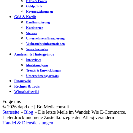
ETFs & Fonds
Geldpolitik
Kryptowährungen
Geld & Kredit
Baufinanzierung
Kreditarten
Steuern
Unternehmensfinanzierung
Verbraucherinformationen
Versicherungen
Analysen & Hintergründe
Interviews
Marktanalysen
Trends & Entwicklungen
Unternehmensporträts
Finanzwiki
Rechner & Tools
Wirtschaftswiki
Folge uns
© 2026 dapd.de || Bo Mediaconsult
Startseite
»
Blog
»
Die letzte Meile im Wandel: Wie E-Commerce,
Lieferdruck und neue Zustellkonzepte den Alltag verändern
Handel & Dienstleistungen