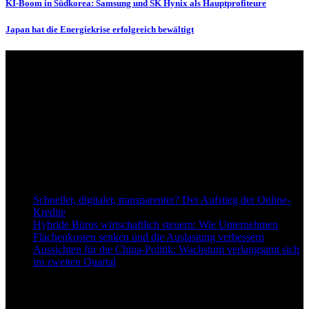
KI-Boom in Südkorea: Samsung und SK Hynix als Hauptprofiteure
Japan hat die Energiekrise erfolgreich bewältigt
Über uns
dapd.de ist ein unabhängiges Wirtschafts- und Finanzportal mit dem
Anspruch, wirtschaftliche Entwicklungen verständlich,
einzuordnend und relevant abzubilden. Unser Fokus liegt auf
aktuellen Nachrichten, fundierten Analysen und belastbarem
Hintergrundwissen rund um Wirtschaft, Märkte, Unternehmen und
Finanzthemen.
Neu bei Dapd.de
Schneller, digitaler, transparenter? Der Aufstieg der Online-
Kredite
Hybride Büros wirtschaftlich steuern: Wie Unternehmen
Flächenkosten senken und die Auslastung verbessern
Aussichten für die China-Politik: Wachstum verlangsamt sich
im zweiten Quartal
Informationen