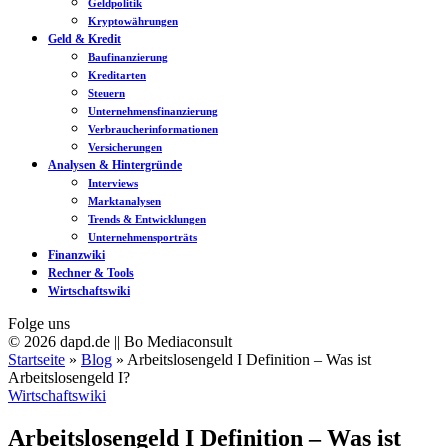
Geldpolitik
Kryptowährungen
Geld & Kredit
Baufinanzierung
Kreditarten
Steuern
Unternehmensfinanzierung
Verbraucherinformationen
Versicherungen
Analysen & Hintergründe
Interviews
Marktanalysen
Trends & Entwicklungen
Unternehmensporträts
Finanzwiki
Rechner & Tools
Wirtschaftswiki
Folge uns
© 2026 dapd.de || Bo Mediaconsult
Startseite
»
Blog
»
Arbeitslosengeld I Definition – Was ist
Arbeitslosengeld I?
Wirtschaftswiki
Arbeitslosengeld I Definition – Was ist