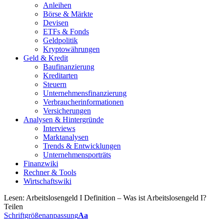
Anleihen
Börse & Märkte
Devisen
ETFs & Fonds
Geldpolitik
Kryptowährungen
Geld & Kredit
Baufinanzierung
Kreditarten
Steuern
Unternehmensfinanzierung
Verbraucherinformationen
Versicherungen
Analysen & Hintergründe
Interviews
Marktanalysen
Trends & Entwicklungen
Unternehmensporträts
Finanzwiki
Rechner & Tools
Wirtschaftswiki
Lesen:
Arbeitslosengeld I Definition – Was ist Arbeitslosengeld I?
Teilen
Schriftgrößenanpassung
Aa