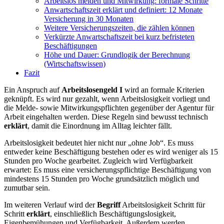
Arbeitslos melden und Mitwirkung: formale Schritte
Anwartschaftszeit erklärt und definiert: 12 Monate
Versicherung in 30 Monaten
Weitere Versicherungszeiten, die zählen können
Verkürzte Anwartschaftszeit bei kurz befristeten
Beschäftigungen
Höhe und Dauer: Grundlogik der Berechnung
(Wirtschaftswissen)
Fazit
Ein Anspruch auf
Arbeitslosengeld I
wird an formale Kriterien
geknüpft. Es wird nur gezahlt, wenn Arbeitslosigkeit vorliegt und
die Melde- sowie Mitwirkungspflichten gegenüber der Agentur für
Arbeit eingehalten werden. Diese Regeln sind bewusst technisch
erklärt
, damit die Einordnung im Alltag leichter fällt.
Arbeitslosigkeit bedeutet hier nicht nur „ohne Job“. Es muss
entweder keine Beschäftigung bestehen oder es wird weniger als 15
Stunden pro Woche gearbeitet. Zugleich wird Verfügbarkeit
erwartet: Es muss eine versicherungspflichtige Beschäftigung von
mindestens 15 Stunden pro Woche grundsätzlich möglich und
zumutbar sein.
Im weiteren Verlauf wird der
Begriff
Arbeitslosigkeit Schritt für
Schritt
erklärt
, einschließlich Beschäftigungslosigkeit,
Eigenbemühungen und Verfügbarkeit. Außerdem werden