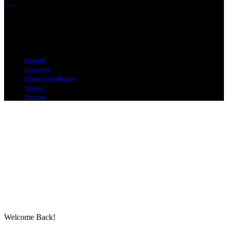
der Arbeit
Ölmarkt
Übernahme
DAPD in Social Media
© DAPD.de II bo mediaconsult
Startseite
Impressum
Datenschutzerklärung
Sitemap
Über uns
Welcome Back!