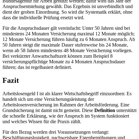
Bundesagentur für Arbeit genutzt werden; dafür wird das Jahr der
Anspruchsentstehung gewählt. Das Ergebnis ist unverbindlich und
dient der groben Einordnung. So wird die Systematik erklärt, ohne
dass die individuelle Prüfung ersetzt wird.
Für die Anspruchsdauer gilt vereinfacht: Unter 50 Jahren sind bei
mindestens 24 Monaten Versicherung maximal 12 Monate möglich;
12 Monate Versicherung führen häufig zu 6 Monaten Anspruch. Ab
50 Jahren steigt die maximale Dauer stufenweise bis 24 Monate,
wenn ab 58 Jahren mindestens 48 Monate Versicherung vorliegen.
Bei verkürzter Anwartschaftszeit können zum Beispiel 8
versicherungspflichtige Monate zu 4 Monaten Anspruchsdauer
führen; das ist regelbasiert definiert.
Fazit
Arbeitslosengeld I ist als klarer Wirtschaftsbegriff einzuordnen: Es
handelt sich um eine Versicherungsleistung der
Arbeitslosenversicherung im Rahmen der Arbeitsförderung. Eine
Grundsicherung ist damit nicht gemeint. Diese
Definition
unterstützt
die schnelle Erklärung, wie der Anspruch im System funktioniert
und welches Wissen für die Praxis zählt.
Für den Bezug werden drei Voraussetzungen verlangt:
Beschäftigungslosigkeit, nachweisbare Eigenbemühungen und