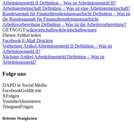
Arbeitslosengeld II Definition – Was ist Arbeitslosengeld II?
Arbeitsgemeinschaft Definition – Was ist eine Arbeitsgemeinschaft?
Bundesanstalt für Finanzdienstleistungsaufsicht Definition – Was ist
die Bundesanstalt für Finanzdienstleistungsaufsicht
Arbeitsvorbereitung Definition – Was ist die Arbeitsvorbereitung?
GETAGGT:
wiki
wirtschaftswiki
wirtschaftswissen
Diesen Artikel teilen
Facebook
E-Mail
Drucken
Vorheriger Artikel
Arbeitslosengeld II Definition – Was ist
Arbeitslosengeld II?
Nächster Artikel
Arbeitslosengeld Definition – Was ist
Arbeitslosengeld?
Folge uns
DAPD in Social Media
Facebook
Gefällt mir
X
Folgen
Youtube
Abonnieren
Telegram
Folgen
Beliebte Neuigkeiten