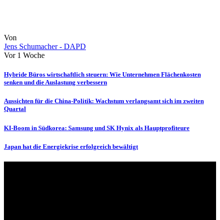
Von
Jens Schumacher - DAPD
Vor 1 Woche
Hybride Büros wirtschaftlich steuern: Wie Unternehmen Flächenkosten
senken und die Auslastung verbessern
Aussichten für die China-Politik: Wachstum verlangsamt sich im zweiten
Quartal
KI-Boom in Südkorea: Samsung und SK Hynix als Hauptprofiteure
Japan hat die Energiekrise erfolgreich bewältigt
Über uns
dapd.de ist ein unabhängiges Wirtschafts- und Finanzportal mit dem
Anspruch, wirtschaftliche Entwicklungen verständlich,
einzuordnend und relevant abzubilden. Unser Fokus liegt auf
aktuellen Nachrichten, fundierten Analysen und belastbarem