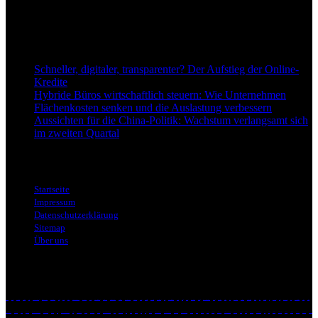
Hintergrundwissen rund um Wirtschaft, Märkte, Unternehmen und
Finanzthemen.
Neu bei Dapd.de
Schneller, digitaler, transparenter? Der Aufstieg der Online-
Kredite
Hybride Büros wirtschaftlich steuern: Wie Unternehmen
Flächenkosten senken und die Auslastung verbessern
Aussichten für die China-Politik: Wachstum verlangsamt sich
im zweiten Quartal
Informationen
Startseite
Impressum
Datenschutzerklärung
Sitemap
Über uns
Themen
2026
Aktien
Aktienmarkt
Arbeitsmarkt
Asien
Automobilindustrie
Batterieproduktion
Baufinanzierung
begriffe
Benzin
Bitcoin
Branchenentwicklung
Börsengang
China
Demografischer Wandel
dienstleistungen
Digitale Transformation
digitalisierung
Donald Trump
Elektroautos
Energie
Energieeffizienz
ESG-Kriterien
Fachkräftemangel
Geld
Geopolitische Risiken
Gold
Halbleiter
handel
Handelspolitik
Heizölpreise
Immobilienfinanzierung
Industrie
Industrie 4.0
Inflation
Info
Innovation
Investitionen
Investmentstrategien
Iran-Krieg
Japan
Kapitalmarkt
KI
Kommentar
kredit
Kryptobörse
Kurs
Künstliche Intelligenz
Leitzinsen
Lieferketten
Luftverteidigung
Mechatronik
Medien
Medienkritik
Mindestlohnanpassungen
Nahost-Konflikt
NATO
News
Pfändungsschutzkonto
Pressefreiheit
produktion
regionen
Regulierung
Rohstoffe
Rohstoffpreisentwicklung
RTL
Rüstungszulieferer
Silber
SpaceX
Staatsanleihen
Stellantis
Strafzölle
Strategiewechsel
Straße von Hormus
Super Bowl 2026
Technologie
Technologiebranche
Trump
USA
VARA
Venezuela
Verbraucher
versicherungen
Verteidigungsindustrie
Vincorion
Virtual Assets
Weltwirtschaft
Werbung
Wettbewerbsfähigkeit
wiki
Wirtschaft
wirtschaftsnews
Wirtschaftspolitik
wirtschaftswiki
wirtschaftswissen
Wärmewende
Zinswende
Zukunft