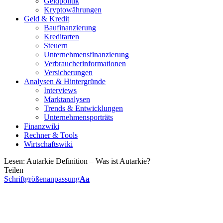
Geldpolitik
Kryptowährungen
Geld & Kredit
Baufinanzierung
Kreditarten
Steuern
Unternehmensfinanzierung
Verbraucherinformationen
Versicherungen
Analysen & Hintergründe
Interviews
Marktanalysen
Trends & Entwicklungen
Unternehmensporträts
Finanzwiki
Rechner & Tools
Wirtschaftswiki
Lesen:
Autarkie Definition – Was ist Autarkie?
Teilen
Schriftgrößenanpassung
Aa