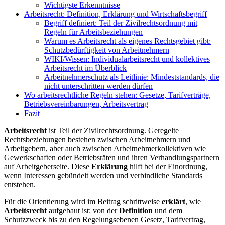
Wichtigste Erkenntnisse
Arbeitsrecht: Definition, Erklärung und Wirtschaftsbegriff
Begriff definiert: Teil der Zivilrechtsordnung mit
Regeln für Arbeitsbeziehungen
Warum es Arbeitsrecht als eigenes Rechtsgebiet gibt:
Schutzbedürftigkeit von Arbeitnehmern
WIKI/Wissen: Individualarbeitsrecht und kollektives
Arbeitsrecht im Überblick
Arbeitnehmerschutz als Leitlinie: Mindeststandards, die
nicht unterschritten werden dürfen
Wo arbeitsrechtliche Regeln stehen: Gesetze, Tarifverträge,
Betriebsvereinbarungen, Arbeitsvertrag
Fazit
Arbeitsrecht
ist Teil der Zivilrechtsordnung. Geregelte
Rechtsbeziehungen bestehen zwischen Arbeitnehmern und
Arbeitgebern, aber auch zwischen Arbeitnehmerkollektiven wie
Gewerkschaften oder Betriebsräten und ihren Verhandlungspartnern
auf Arbeitgeberseite. Diese
Erklärung
hilft bei der Einordnung,
wenn Interessen gebündelt werden und verbindliche Standards
entstehen.
Für die Orientierung wird im Beitrag schrittweise
erklärt
, wie
Arbeitsrecht
aufgebaut ist: von der
Definition
und dem
Schutzzweck bis zu den Regelungsebenen Gesetz, Tarifvertrag,