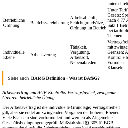
unterschrei
Unter Tarif
Gesetz; Sp
Arbeitsabläufe,
Betriebliche
nach § 77 
Betriebsvereinbarung
Schichtgrundsätze,
Ordnung
Satz 1 Be
Ordnung im Betrieb
bei tarifübl
Themen
Vertragsfrei
Tätigkeit,
mit zwing
Individuelle
Vergütung,
Grenzen; 
Arbeitsvertrag
Ebene
Arbeitsort,
Kontrolle b
Nebenabreden
Formular-
Klauseln
Siehe auch
BAföG Definition - Was ist BAföG?
Arbeitsvertrag und AGB-Kontrolle: Vertragsfreiheit, zwingende
Grenzen, betriebliche Übung
Der Arbeitsvertrag ist die individuelle Grundlage; Vertragsfreiheit
gilt, aber sie endet an zwingenden Vorgaben der höheren Ebenen.
Viele Klauseln sind vorformuliert und werden als Allgemeine
Geschäftsbedingungen geprüft. Maßstab sind §§ 305 ff. BGB,
angewendet durch die Arbeitsgerichte, etwa bei Ausschlussfristen,