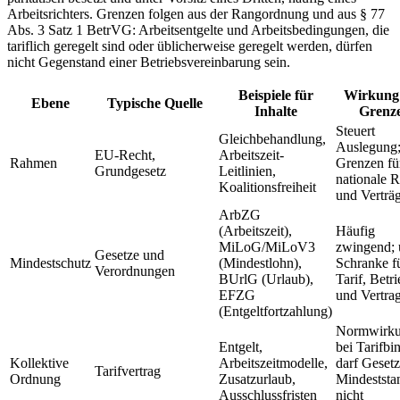
Arbeitsrichters. Grenzen folgen aus der Rangordnung und aus § 77
Abs. 3 Satz 1 BetrVG: Arbeitsentgelte und Arbeitsbedingungen, die
tariflich geregelt sind oder üblicherweise geregelt werden, dürfen
nicht Gegenstand einer Betriebsvereinbarung sein.
Beispiele für
Wirkung
Ebene
Typische Quelle
Inhalte
Grenz
Steuert
Gleichbehandlung,
Auslegung;
EU-Recht,
Arbeitszeit-
Rahmen
Grenzen fü
Grundgesetz
Leitlinien,
nationale 
Koalitionsfreiheit
und Verträ
ArbZG
(Arbeitszeit),
Häufig
MiLoG/MiLoV3
zwingend; 
Gesetze und
Mindestschutz
(Mindestlohn),
Schranke f
Verordnungen
BUrlG (Urlaub),
Tarif, Betri
EFZG
und Vertra
(Entgeltfortzahlung)
Normwirk
Entgelt,
bei Tarifbi
Kollektive
Arbeitszeitmodelle,
darf Gesetz
Tarifvertrag
Ordnung
Zusatzurlaub,
Mindeststa
Ausschlussfristen
nicht