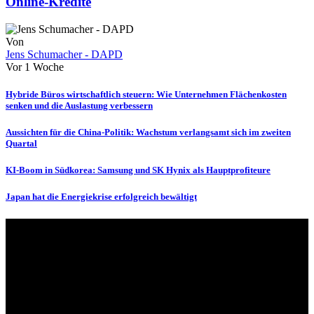
Online-Kredite
Von
Jens Schumacher - DAPD
Vor 1 Woche
Hybride Büros wirtschaftlich steuern: Wie Unternehmen Flächenkosten
senken und die Auslastung verbessern
Aussichten für die China-Politik: Wachstum verlangsamt sich im zweiten
Quartal
KI-Boom in Südkorea: Samsung und SK Hynix als Hauptprofiteure
Japan hat die Energiekrise erfolgreich bewältigt
Über uns
dapd.de ist ein unabhängiges Wirtschafts- und Finanzportal mit dem
Anspruch, wirtschaftliche Entwicklungen verständlich,
einzuordnend und relevant abzubilden. Unser Fokus liegt auf
aktuellen Nachrichten, fundierten Analysen und belastbarem
Hintergrundwissen rund um Wirtschaft, Märkte, Unternehmen und