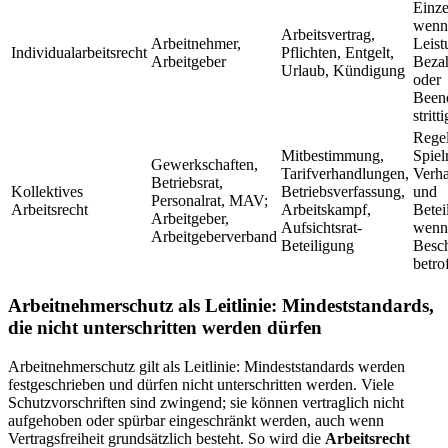
Einzel
wenn
Arbeitsvertrag,
Arbeitnehmer,
Leist
Individualarbeitsrecht
Pflichten, Entgelt,
Arbeitgeber
Beza
Urlaub, Kündigung
oder
Been
stritt
Regel
Mitbestimmung,
Spiel
Gewerkschaften,
Tarifverhandlungen,
Verh
Betriebsrat,
Kollektives
Betriebsverfassung,
und
Personalrat, MAV;
Arbeitsrecht
Arbeitskampf,
Betei
Arbeitgeber,
Aufsichtsrat-
wenn 
Arbeitgeberverband
Beteiligung
Besch
betro
Arbeitnehmerschutz als Leitlinie: Mindeststandards,
die nicht unterschritten werden dürfen
Arbeitnehmerschutz gilt als Leitlinie: Mindeststandards werden
festgeschrieben und dürfen nicht unterschritten werden. Viele
Schutzvorschriften sind zwingend; sie können vertraglich nicht
aufgehoben oder spürbar eingeschränkt werden, auch wenn
Vertragsfreiheit grundsätzlich besteht. So wird die
Arbeitsrecht