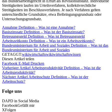
das Bundesarbeitsgericht in Erfurt als Revisionsinstanz. Individuelle
Streitigkeiten laufen im Urteilsverfahren, kollektivrechtliche
Streitigkeiten im Beschlussverfahren. Je nach Verfahren gelten
unterschiedliche Grundsätze, etwa Beibringungsgrundsatz oder
Untersuchungsgrundsatz.
Annahme Definition – Was ist eine Annahme?
Basiszinssatz Definition – Was ist der Basiszinssatz?
Betreuungsgeld Definition – Was ist Betreuungsgeld
Arbeitszeitkonto Definition – Was ist ein Arbeitszeitkonto?
Bundesministerium für Arbeit und Soziales Definition – Was ist das
Bundesministerium für Arbeit und Soziales
GETAGGT:
wiki
wirtschaftswiki
wirtschaftswissen
Diesen Artikel teilen
Facebook
E-Mail
Drucken
Vorheriger Artikel
Arbeitsproduktivität Definition – Was ist die
Arbeitsproduktivität?
Nächster Artikel
Arbeitsschutz Definition – Was ist der
Arbeitsschutz?
Folge uns
DAPD in Social Media
Facebook
Gefällt mir
X
Folgen