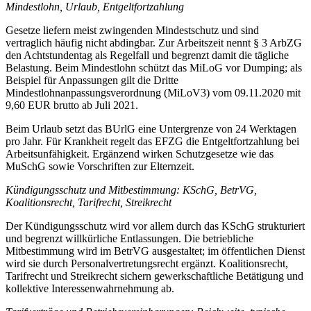
Mindestlohn, Urlaub, Entgeltfortzahlung
Gesetze liefern meist zwingenden Mindestschutz und sind
vertraglich häufig nicht abdingbar. Zur Arbeitszeit nennt § 3 ArbZG
den Achtstundentag als Regelfall und begrenzt damit die tägliche
Belastung. Beim Mindestlohn schützt das MiLoG vor Dumping; als
Beispiel für Anpassungen gilt die Dritte
Mindestlohnanpassungsverordnung (MiLoV3) vom 09.11.2020 mit
9,60 EUR brutto ab Juli 2021.
Beim Urlaub setzt das BUrlG eine Untergrenze von 24 Werktagen
pro Jahr. Für Krankheit regelt das EFZG die Entgeltfortzahlung bei
Arbeitsunfähigkeit. Ergänzend wirken Schutzgesetze wie das
MuSchG sowie Vorschriften zur Elternzeit.
Kündigungsschutz und Mitbestimmung: KSchG, BetrVG,
Koalitionsrecht, Tarifrecht, Streikrecht
Der Kündigungsschutz wird vor allem durch das KSchG strukturiert
und begrenzt willkürliche Entlassungen. Die betriebliche
Mitbestimmung wird im BetrVG ausgestaltet; im öffentlichen Dienst
wird sie durch Personalvertretungsrecht ergänzt. Koalitionsrecht,
Tarifrecht und Streikrecht sichern gewerkschaftliche Betätigung und
kollektive Interessenwahrnehmung ab.