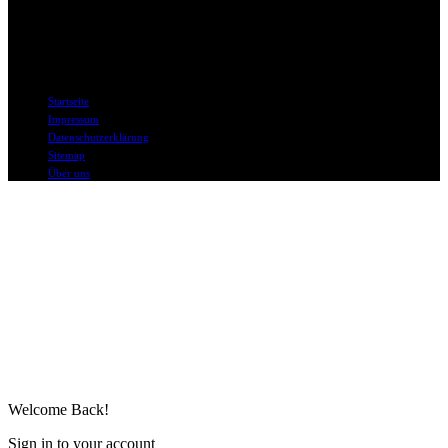
DAPD in Social Media
© DAPD.de II bo mediaconsult
Startseite
Impressum
Datenschutzerklärung
Sitemap
Über uns
Welcome Back!
Sign in to your account