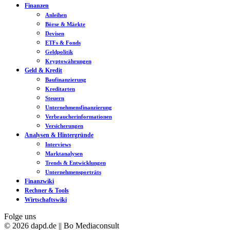
Finanzen
Anleihen
Börse & Märkte
Devisen
ETFs & Fonds
Geldpolitik
Kryptowährungen
Geld & Kredit
Baufinanzierung
Kreditarten
Steuern
Unternehmensfinanzierung
Verbraucherinformationen
Versicherungen
Analysen & Hintergründe
Interviews
Marktanalysen
Trends & Entwicklungen
Unternehmensporträts
Finanzwiki
Rechner & Tools
Wirtschaftswiki
Folge uns
© 2026 dapd.de || Bo Mediaconsult