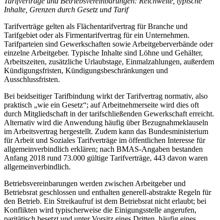
Tarifverträge und Betriebsvereinbarungen: Reichweite, typische
Inhalte, Grenzen durch Gesetz und Tarif
Tarifverträge gelten als Flächentarifvertrag für Branche und
Tarifgebiet oder als Firmentarifvertrag für ein Unternehmen.
Tarifparteien sind Gewerkschaften sowie Arbeitgeberverbände oder
einzelne Arbeitgeber. Typische Inhalte sind Löhne und Gehälter,
Arbeitszeiten, zusätzliche Urlaubstage, Einmalzahlungen, außerdem
Kündigungsfristen, Kündigungsbeschränkungen und
Ausschlussfristen.
Bei beidseitiger Tarifbindung wirkt der Tarifvertrag normativ, also
praktisch „wie ein Gesetz“; auf Arbeitnehmerseite wird dies oft
durch Mitgliedschaft in der tarifschließenden Gewerkschaft erreicht.
Alternativ wird die Anwendung häufig über Bezugnahmeklauseln
im Arbeitsvertrag hergestellt. Zudem kann das Bundesministerium
für Arbeit und Soziales Tarifverträge im öffentlichen Interesse für
allgemeinverbindlich erklären; nach BMAS-Angaben bestanden
Anfang 2018 rund 73.000 gültige Tarifverträge, 443 davon waren
allgemeinverbindlich.
Betriebsvereinbarungen werden zwischen Arbeitgeber und
Betriebsrat geschlossen und enthalten generell-abstrakte Regeln für
den Betrieb. Ein Streikaufruf ist dem Betriebsrat nicht erlaubt; bei
Konflikten wird typischerweise die Einigungsstelle angerufen,
paritätisch besetzt und unter Vorsitz eines Dritten, häufig eines