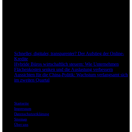
dapd.de ist ein unabhängiges Wirtschafts- und Finanzportal mit dem
Anspruch, wirtschaftliche Entwicklungen verständlich,
einzuordnend und relevant abzubilden. Unser Fokus liegt auf
aktuellen Nachrichten, fundierten Analysen und belastbarem
Hintergrundwissen rund um Wirtschaft, Märkte, Unternehmen und
Finanzthemen.
Neu bei Dapd.de
Schneller, digitaler, transparenter? Der Aufstieg der Online-
Kredite
Hybride Büros wirtschaftlich steuern: Wie Unternehmen
Flächenkosten senken und die Auslastung verbessern
Aussichten für die China-Politik: Wachstum verlangsamt sich
im zweiten Quartal
Informationen
Startseite
Impressum
Datenschutzerklärung
Sitemap
Über uns