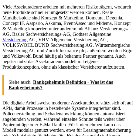
Viele Assekuradeure arbeiten mit mehreren Risikoträgern, wodurch
neue Produkte schneller umgesetzt werden können. Reale
Marktbeispiele sind Konzept & Marketing, Domcura, Degenia,
Concept IF, Asspario, Askuma, EventAssec und Midema. Konzept
& Marketing kooperiert unter anderem mit Allianz Versicherungs-
AG, Basler Sachversicherungs-AG, Gothaer Allgemeine
Versicherung
AG, VHV Allgemeine Versicherung AG,
VOLKSWOHL BUND Sachversicherung AG, Württembergische
Versicherung AG und Zurich Insurance plc; außerdem werden Ergo
und Volkswohl Bund häufig als bekannte Partner genannt. Auch
hepster nutzt das Assekuradeursmodell mit eigener
Produktkonzeption, ohne als klassischer Versicherer aufzutreten.
Siehe auch
Bankgeheimnis Definition - Was ist das
Bankgeheimnis?
Die digitale Arbeitsweise moderner Assekuradeure stützt sich oft auf
APIs, damit Prozesse in bestehende Systeme integrierbar sind.
Policenerstellung und Schadenabwicklung können automatisiert
angebunden werden, während einzelne Schritte teils weiter über
Papieranträge oder E-Mail laufen. Für Unternehmen kann das
Modell modular genutzt werden, etwa für Leasingratenabsicherung
oder Schutzbriefe für Mietgeräte. Bei der Auswahl sind kurze