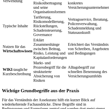
Verwendung
Risikoübertragung
konkretes
und seine
Versicherungsunternehme
Organisationsformen
Tarifierung,
Vertragsservice, Beratung,
Risikomodellierung,
Policenverwaltung,
Typische Inhalte
Rückstellungen,
Schadenmeldung und
Schadensteuerung,
Statusauskunft
Governance
Erklärt
Zusammenhänge
Erleichtert das Verständnis
Nutzen für das
zwischen Beitrag,
von Schreiben, Angeboten
Wirtschaftswissen
Risiko, Leistung und
und Bedingungen
Kapitalanforderungen
Markt- und
Prozessbegriff für die
Alltagsbegriff zur
WIKI
-taugliche
strukturierte
schnellen Benennung des
Kurzbeschreibung
Absicherung von
Versicherungsumfelds
Risiken
Wichtige Grundbegriffe aus der Praxis
Für das Verständnis der Assekuranz hilft ein kurzer Blick auf
wiederkehrende Fachausdrücke. Diese Begriffe sind in
Bedingungen und Formularen zentral und werden dort meist streng