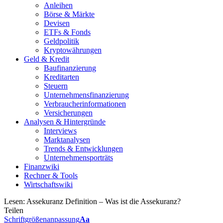
Anleihen
Börse & Märkte
Devisen
ETFs & Fonds
Geldpolitik
Kryptowährungen
Geld & Kredit
Baufinanzierung
Kreditarten
Steuern
Unternehmensfinanzierung
Verbraucherinformationen
Versicherungen
Analysen & Hintergründe
Interviews
Marktanalysen
Trends & Entwicklungen
Unternehmensporträts
Finanzwiki
Rechner & Tools
Wirtschaftswiki
Lesen:
Assekuranz Definition – Was ist die Assekuranz?
Teilen
Schriftgrößenanpassung
Aa