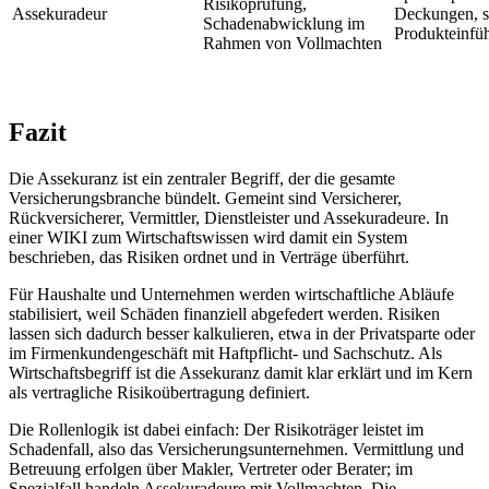
Risikoprüfung,
Assekuradeur
Deckungen, s
Schadenabwicklung im
Produkteinfü
Rahmen von Vollmachten
Fazit
Die Assekuranz ist ein zentraler Begriff, der die gesamte
Versicherungsbranche bündelt. Gemeint sind Versicherer,
Rückversicherer, Vermittler, Dienstleister und Assekuradeure. In
einer WIKI zum Wirtschaftswissen wird damit ein System
beschrieben, das Risiken ordnet und in Verträge überführt.
Für Haushalte und Unternehmen werden wirtschaftliche Abläufe
stabilisiert, weil Schäden finanziell abgefedert werden. Risiken
lassen sich dadurch besser kalkulieren, etwa in der Privatsparte oder
im Firmenkundengeschäft mit Haftpflicht- und Sachschutz. Als
Wirtschaftsbegriff ist die Assekuranz damit klar erklärt und im Kern
als vertragliche Risikoübertragung definiert.
Die Rollenlogik ist dabei einfach: Der Risikoträger leistet im
Schadenfall, also das Versicherungsunternehmen. Vermittlung und
Betreuung erfolgen über Makler, Vertreter oder Berater; im
Spezialfall handeln Assekuradeure mit Vollmachten. Die