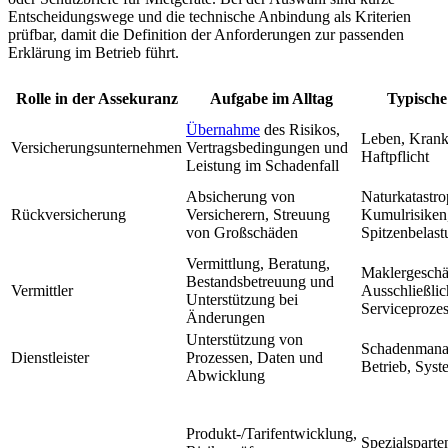
Entscheidungswege und die technische Anbindung als Kriterien
prüfbar, damit die Definition der Anforderungen zur passenden
Erklärung im Betrieb führt.
Rolle in der Assekuranz
Aufgabe im Alltag
Typische
Übernahme
des Risikos,
Leben, Krank
Versicherungsunternehmen
Vertragsbedingungen und
Haftpflicht
Leistung im Schadenfall
Absicherung von
Naturkatastro
Rückversicherung
Versicherern, Streuung
Kumulrisiken
von Großschäden
Spitzenbelas
Vermittlung, Beratung,
Maklergeschä
Bestandsbetreuung und
Vermittler
Ausschließlich
Unterstützung bei
Serviceproze
Änderungen
Unterstützung von
Schadenmana
Dienstleister
Prozessen, Daten und
Betrieb, Syst
Abwicklung
Produkt-/Tarifentwicklung,
Spezialsparte