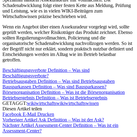
Schadenabwicklung folgt einer festen Kette aus Meldung, Prüfung
und Leistung, wie es in vielen WIKI-Beiträgen zum
Wirtschaftswissen präzise beschrieben wird.
Wenn ein Angebot über einen Assekuradeur vorgelegt wird, sollte
geprüft werden, welcher Risikoträger das Produkt zeichnet. Ebenso
sollten Regulierungsvollmachten, Policierung und die
organisatorische Schadenabwicklung nachvollzogen werden. So ist
der Begriff nicht nur erklärt, sondern praktisch nutzbar definiert und
Entscheidungen werden im Alltag wie im Betrieb belastbar
getroffen.
Beschäftigungsverbote Definition – Was sind
Beschäftigungsverbote?
Betriebsausgaben Definition – Was sind Betriebsausgaben
Bausparkassen Definition – Was sind Bausparkassen?
Börsenorganisation Definition – Was ist die Börsenorganisation
Betriebsergebnis Definition – Was ist Betriebsergebnis
GETAGGT:
wiki
wirtschaftswiki
wirtschaftswissen
Diesen Artikel teilen
Facebook
E-Mail
Drucken
Vorheriger Artikel
Ask Definition – Was ist der Ask?
Nächster Artikel
Assessment-Center Definition – Was ist ein
Assessment-Center?