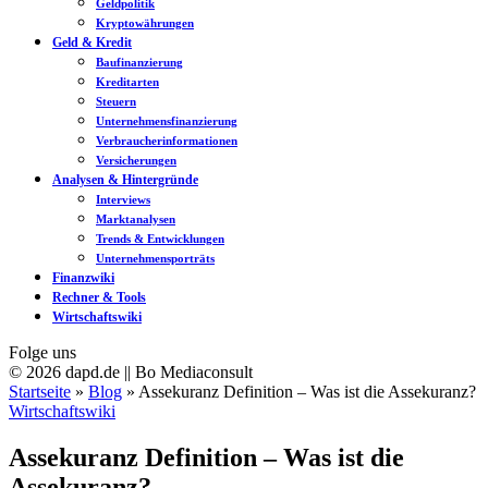
Geldpolitik
Kryptowährungen
Geld & Kredit
Baufinanzierung
Kreditarten
Steuern
Unternehmensfinanzierung
Verbraucherinformationen
Versicherungen
Analysen & Hintergründe
Interviews
Marktanalysen
Trends & Entwicklungen
Unternehmensporträts
Finanzwiki
Rechner & Tools
Wirtschaftswiki
Folge uns
© 2026 dapd.de || Bo Mediaconsult
Startseite
»
Blog
»
Assekuranz Definition – Was ist die Assekuranz?
Wirtschaftswiki
Assekuranz Definition – Was ist die
Assekuranz?