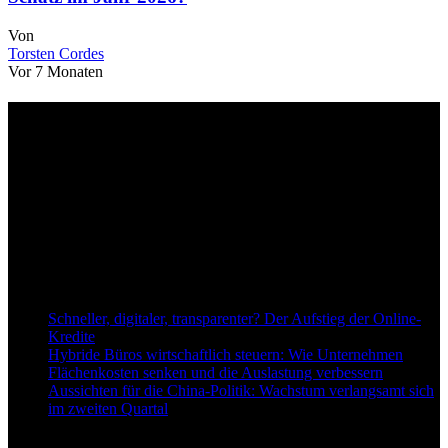
Von
Torsten Cordes
Vor 7 Monaten
Über uns
dapd.de ist ein unabhängiges Wirtschafts- und Finanzportal mit dem
Anspruch, wirtschaftliche Entwicklungen verständlich,
einzuordnend und relevant abzubilden. Unser Fokus liegt auf
aktuellen Nachrichten, fundierten Analysen und belastbarem
Hintergrundwissen rund um Wirtschaft, Märkte, Unternehmen und
Finanzthemen.
Neu bei Dapd.de
Schneller, digitaler, transparenter? Der Aufstieg der Online-
Kredite
Hybride Büros wirtschaftlich steuern: Wie Unternehmen
Flächenkosten senken und die Auslastung verbessern
Aussichten für die China-Politik: Wachstum verlangsamt sich
im zweiten Quartal
Informationen