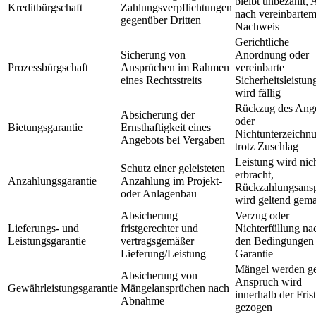
bleibt unbezahlt, 
Kreditbürgschaft
Zahlungsverpflichtungen
nach vereinbarte
gegenüber Dritten
Nachweis
Gerichtliche
Sicherung von
Anordnung oder
Prozessbürgschaft
Ansprüchen im Rahmen
vereinbarte
eines Rechtsstreits
Sicherheitsleistun
wird fällig
Rückzug des Ang
Absicherung der
oder
Bietungsgarantie
Ernsthaftigkeit eines
Nichtunterzeichn
Angebots bei Vergaben
trotz Zuschlag
Leistung wird nic
Schutz einer geleisteten
erbracht,
Anzahlungsgarantie
Anzahlung im Projekt-
Rückzahlungsans
oder Anlagenbau
wird geltend gem
Absicherung
Verzug oder
Lieferungs- und
fristgerechter und
Nichterfüllung na
Leistungsgarantie
vertragsgemäßer
den Bedingungen 
Lieferung/Leistung
Garantie
Mängel werden ge
Absicherung von
Anspruch wird
Gewährleistungsgarantie
Mängelansprüchen nach
innerhalb der Frist
Abnahme
gezogen