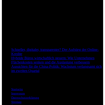
Über uns
dapd.de ist ein unabhängiges Wirtschafts- und Finanzportal mit dem
Anspruch, wirtschaftliche Entwicklungen verständlich,
einzuordnend und relevant abzubilden. Unser Fokus liegt auf
aktuellen Nachrichten, fundierten Analysen und belastbarem
Hintergrundwissen rund um Wirtschaft, Märkte, Unternehmen und
Finanzthemen.
Neu bei Dapd.de
Schneller, digitaler, transparenter? Der Aufstieg der Online-
Kredite
Hybride Büros wirtschaftlich steuern: Wie Unternehmen
Flächenkosten senken und die Auslastung verbessern
Aussichten für die China-Politik: Wachstum verlangsamt sich
im zweiten Quartal
Informationen
Startseite
Impressum
Datenschutzerklärung
Sitemap