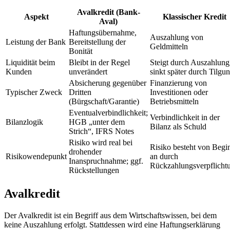
Avalkredit (Bank-
Aspekt
Klassischer Kredit
Aval)
Haftungsübernahme,
Auszahlung von
Leistung der Bank
Bereitstellung der
Geldmitteln
Bonität
Liquidität beim
Bleibt in der Regel
Steigt durch Auszahlung
Kunden
unverändert
sinkt später durch Tilgu
Absicherung gegenüber
Finanzierung von
Typischer Zweck
Dritten
Investitionen oder
(Bürgschaft/Garantie)
Betriebsmitteln
Eventualverbindlichkeit;
Verbindlichkeit in der
Bilanzlogik
HGB „unter dem
Bilanz als Schuld
Strich“, IFRS Notes
Risiko wird real bei
Risiko besteht von Begi
drohender
Risikowendepunkt
an durch
Inanspruchnahme; ggf.
Rückzahlungsverpflicht
Rückstellungen
Avalkredit
Der Avalkredit ist ein Begriff aus dem Wirtschaftswissen, bei dem
keine Auszahlung erfolgt. Stattdessen wird eine Haftungserklärung