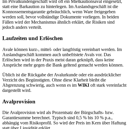
Im Privatkundengeschäft wird oft ein Mietkautionsaval eingesetzt,
statt eine Barkaution zu hinterlegen. Im Auslandsgeschäft ist die
Konnossementsgarantie gebräuchlich, wenn Ware freigegeben
werden soll, bevor vollständige Dokumente vorliegen. In beiden
Fällen wird der Mechanismus ähnlich erklärt, die Risiken sind
jedoch anders verteilt.
Laufzeiten und Erlöschen
Avale können kurz-, mittel- oder langfristig vereinbart werden. Im
Auslandsgeschäft kommen auch unbefristete Avals vor. Das
Erlöschen wird in der Praxis meist daran geknüpft, dass keine
Ansprüche mehr gegen die Bank geltend gemacht werden können.
Üblich ist die Rückgabe der Avalurkunde oder ein ausdrücklicher
Verzicht des Begünstigten. Ohne diese Klarheit bleibt die
Abgrenzung schwierig, auch wenn es im
WIKI
oft stark vereinfacht
dargestellt wird.
Avalprovision
Die Avalprovision wird als Prozentsatz der Bürgschafts- bzw.
Garantiesumme berechnet. Typisch sind 0,5 % bis 10 % p.a.,
abhängig vom Risikoprofil. So wird der Preis im Kern über Haftung
statt über Liquidität erklärt.