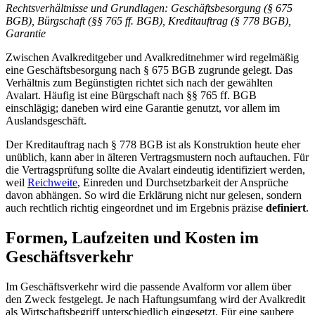
Rechtsverhältnisse und Grundlagen: Geschäftsbesorgung (§ 675
BGB), Bürgschaft (§§ 765 ff. BGB), Kreditauftrag (§ 778 BGB),
Garantie
Zwischen Avalkreditgeber und Avalkreditnehmer wird regelmäßig
eine Geschäftsbesorgung nach § 675 BGB zugrunde gelegt. Das
Verhältnis zum Begünstigten richtet sich nach der gewählten
Avalart. Häufig ist eine Bürgschaft nach §§ 765 ff. BGB
einschlägig; daneben wird eine Garantie genutzt, vor allem im
Auslandsgeschäft.
Der Kreditauftrag nach § 778 BGB ist als Konstruktion heute eher
unüblich, kann aber in älteren Vertragsmustern noch auftauchen. Für
die Vertragsprüfung sollte die Avalart eindeutig identifiziert werden,
weil
Reichweite
, Einreden und Durchsetzbarkeit der Ansprüche
davon abhängen. So wird die Erklärung nicht nur gelesen, sondern
auch rechtlich richtig eingeordnet und im Ergebnis präzise
definiert
.
Formen, Laufzeiten und Kosten im
Geschäftsverkehr
Im Geschäftsverkehr wird die passende Avalform vor allem über
den Zweck festgelegt. Je nach Haftungsumfang wird der Avalkredit
als Wirtschaftsbegriff unterschiedlich eingesetzt. Für eine saubere