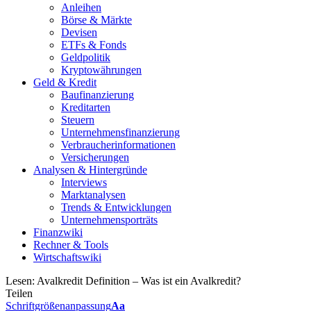
Anleihen
Börse & Märkte
Devisen
ETFs & Fonds
Geldpolitik
Kryptowährungen
Geld & Kredit
Baufinanzierung
Kreditarten
Steuern
Unternehmensfinanzierung
Verbraucherinformationen
Versicherungen
Analysen & Hintergründe
Interviews
Marktanalysen
Trends & Entwicklungen
Unternehmensporträts
Finanzwiki
Rechner & Tools
Wirtschaftswiki
Lesen:
Avalkredit Definition – Was ist ein Avalkredit?
Teilen
Schriftgrößenanpassung
Aa