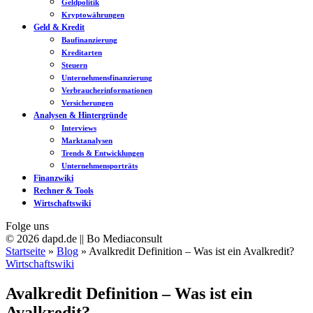
Geldpolitik
Kryptowährungen
Geld & Kredit
Baufinanzierung
Kreditarten
Steuern
Unternehmensfinanzierung
Verbraucherinformationen
Versicherungen
Analysen & Hintergründe
Interviews
Marktanalysen
Trends & Entwicklungen
Unternehmensporträts
Finanzwiki
Rechner & Tools
Wirtschaftswiki
Folge uns
© 2026 dapd.de || Bo Mediaconsult
Startseite
»
Blog
»
Avalkredit Definition – Was ist ein Avalkredit?
Wirtschaftswiki
Avalkredit Definition – Was ist ein
Avalkredit?