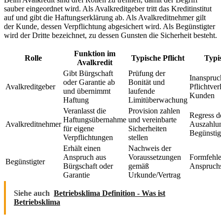
sauber eingeordnet wird. Als Avalkreditgeber tritt das Kreditinstitut
auf und gibt die Haftungserklärung ab. Als Avalkreditnehmer gilt
der Kunde, dessen Verpflichtung abgesichert wird. Als Begünstigter
wird der Dritte bezeichnet, zu dessen Gunsten die Sicherheit besteht.
Funktion im
Rolle
Typische Pflicht
Typi
Avalkredit
Gibt Bürgschaft
Prüfung der
Inanspruc
oder Garantie ab
Bonität und
Avalkreditgeber
Pflichtver
und übernimmt
laufende
Kunden
Haftung
Limitüberwachung
Veranlasst die
Provision zahlen
Regress d
Haftungsübernahme
und vereinbarte
Avalkreditnehmer
Auszahlu
für eigene
Sicherheiten
Begünstig
Verpflichtungen
stellen
Erhält einen
Nachweis der
Anspruch aus
Voraussetzungen
Formfehle
Begünstigter
Bürgschaft oder
gemäß
Anspruch
Garantie
Urkunde/Vertrag
Siehe auch
Betriebsklima Definition - Was ist
Betriebsklima