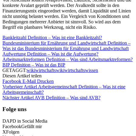
konkrete Avalart geprüft werden. Der Avalkredit sollte in den
Finanzierungsmix eingeordnet werden, damit Liquidität und Linien
nicht unnötig belastet werden. Ein Vergleich von Konditionen und
Bedingungen mehrerer Anbieter ist sinnvoll. So wird aus dem
Begriff ein planbares Werkzeug, nicht ein Risiko.
Bankleitzahl Definition – Was ist eine Bankleitzahl?
Bundesministerium für Ernährung und Landwirtschaft Definition –
Was ist das Bundesministerium für Ernährung und Landwirtschaft
Aufwertung Definition – Was ist die Aufwertung?
Arbeitsmarktreformen Definition – Was sind Arbeitsmarktreformen?
BIP Definition – Was ist das BIP
GETAGGT:
wiki
wirtschaftswiki
wirtschaftswissen
Diesen Artikel teilen
Facebook
E-Mail
Drucken
Vorheriger Artikel
Arbeitsgemeinschaft Definition – Was ist eine
Arbeitsgemeinschaft?
Nächster Artikel
AVB Definition – Was sind AVB?
Folge uns
DAPD in Social Media
Facebook
Gefällt mir
X
Folgen