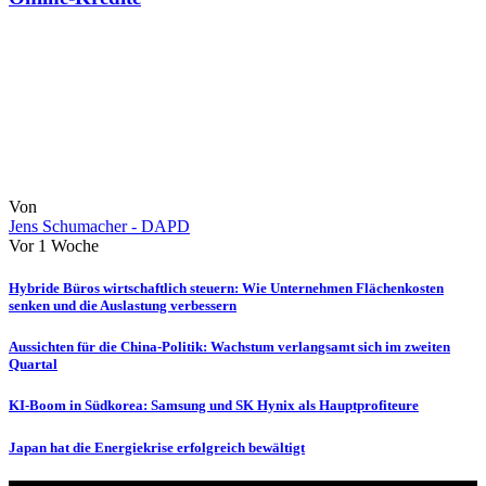
Von
Jens Schumacher - DAPD
Vor 1 Woche
Hybride Büros wirtschaftlich steuern: Wie Unternehmen Flächenkosten
senken und die Auslastung verbessern
Aussichten für die China-Politik: Wachstum verlangsamt sich im zweiten
Quartal
KI-Boom in Südkorea: Samsung und SK Hynix als Hauptprofiteure
Japan hat die Energiekrise erfolgreich bewältigt